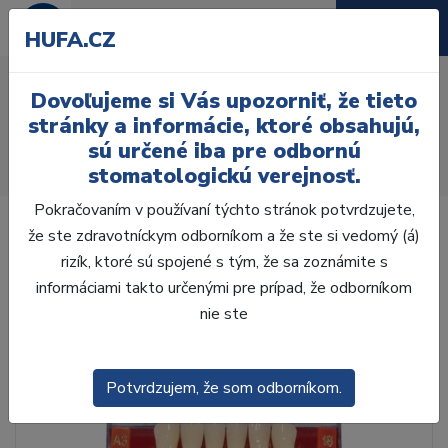
HUFA.CZ
AcryRock 1x28 S56-I46-
Dovoľujeme si Vás upozorniť, že tieto
D39, C1
stránky a informácie, ktoré obsahujú,
sú určené iba pre odbornú
Úvod
Zuby
AcryRock
stomatologickú verejnosť.
AcryRock 1x28 S56-I46-D39, C1
Pokračovaním v používaní týchto stránok potvrdzujete,
že ste zdravotníckym odborníkom a že ste si vedomý (á)
rizík, ktoré sú spojené s tým, že sa zoznámite s
informáciami takto určenými pre prípad, že odborníkom
nie ste
Potvrdzujem, že som odborníkom.