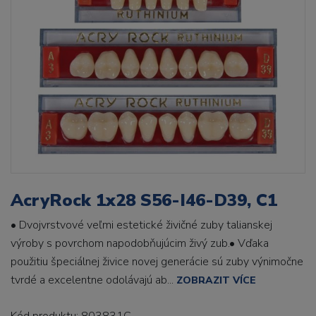
AcryRock 1x28 S56-I46-D39, C1
• Dvojvrstvové veľmi estetické živičné zuby talianskej
výroby s povrchom napodobňujúcim živý zub.• Vďaka
použitiu špeciálnej živice novej generácie sú zuby výnimočne
tvrdé a excelentne odolávajú ab...
ZOBRAZIT VÍCE