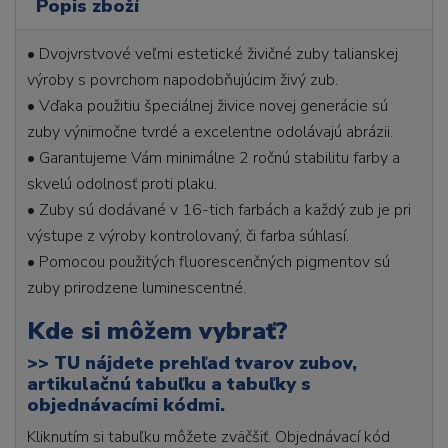
Popis zboží
• Dvojvrstvové veľmi estetické živičné zuby talianskej
výroby s povrchom napodobňujúcim živý zub.
• Vďaka použitiu špeciálnej živice novej generácie sú
zuby výnimočne tvrdé a excelentne odolávajú abrázii.
• Garantujeme Vám minimálne 2 ročnú stabilitu farby a
skvelú odolnosť proti plaku.
• Zuby sú dodávané v 16-tich farbách a každý zub je pri
výstupe z výroby kontrolovaný, či farba súhlasí.
• Pomocou použitých fluorescenčných pigmentov sú
zuby prirodzene luminescentné.
Kde si môžem vybrať?
>>
TU nájdete prehľad tvarov zubov,
artikulačnú tabuľku a tabuľky s
objednávacími kódmi.
Kliknutím si tabuľku môžete zväčšiť. Objednávací kód