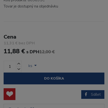
Kód produktu: 803831C
Tovar je dostupný
na objednávku
Cena
11,31 € bez DPH
11,88 €
s DPH
12,00 €
ks
DO KOŠÍKA
Sdílet