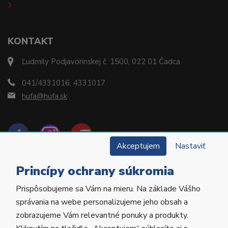
KONTAKT
Ľudmily Podjavorinskej č. 1500, 022 01 Čadca
041/4331016, 4331017
hufa@hufa.sk
Akceptujem
Nastaviť
Princípy ochrany súkromia
Prispôsobujeme sa Vám na mieru. Na základe Vášho
Copyright © 2022 Hu-Fa Dental a.s. Všetky práva
správania na webe personalizujeme jeho obsah a
vyhradené.
zobrazujeme Vám relevantné ponuky a produkty.