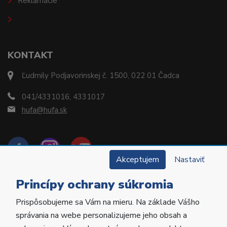
Reklamácie
KONTAKT
Ľudmily Podjavorinskej č. 1500, 022 01 Čadca
041/4331016, 4331017
hufa@hufa.sk
Akceptujem
Nastaviť
Princípy ochrany súkromia
Prispôsobujeme sa Vám na mieru. Na základe Vášho
Copyright © 2022 Hu-Fa Dental a.s. Všetky práva
správania na webe personalizujeme jeho obsah a
vyhradené.