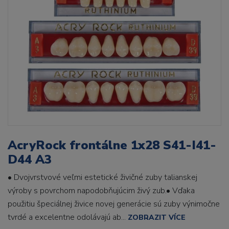
AcryRock frontálne 1x28 S41-I41-
D44 A3
• Dvojvrstvové veľmi estetické živičné zuby talianskej
výroby s povrchom napodobňujúcim živý zub.• Vďaka
použitiu špeciálnej živice novej generácie sú zuby výnimočne
tvrdé a excelentne odolávajú ab...
ZOBRAZIT VÍCE