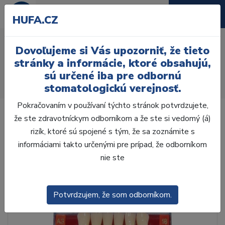
HUFA.CZ
AcryRock frontálne 1x28
Dovoľujeme si Vás upozorniť, že tieto
S41-I41-D44 A3
stránky a informácie, ktoré obsahujú,
sú určené iba pre odbornú
Úvod
Zuby
AcryRock
stomatologickú verejnosť.
AcryRock frontálne 1x28 S41-I41-D44 A3
Pokračovaním v používaní týchto stránok potvrdzujete,
že ste zdravotníckym odborníkom a že ste si vedomý (á)
rizík, ktoré sú spojené s tým, že sa zoznámite s
informáciami takto určenými pre prípad, že odborníkom
nie ste
Potvrdzujem, že som odborníkom.