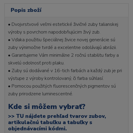
Popis zboží
• Dvojvrstvové veľmi estetické živičné zuby talianskej
výroby s povrchom napodobňujúcim živý zub.
• Vďaka použitiu špeciálnej živice novej generácie sú
zuby výnimočne tvrdé a excelentne odolávajú abrázii.
• Garantujeme Vám minimálne 2 ročnú stabilitu farby a
skvelú odolnosť proti plaku.
• Zuby sú dodávané v 16-tich farbách a každý zub je pri
výstupe z výroby kontrolovaný, či farba súhlasí.
• Pomocou použitých fluorescenčných pigmentov sú
zuby prirodzene luminescentné.
Kde si môžem vybrať?
>>
TU nájdete prehľad tvarov zubov,
artikulačnú tabuľku a tabuľky s
objednávacími kódmi.