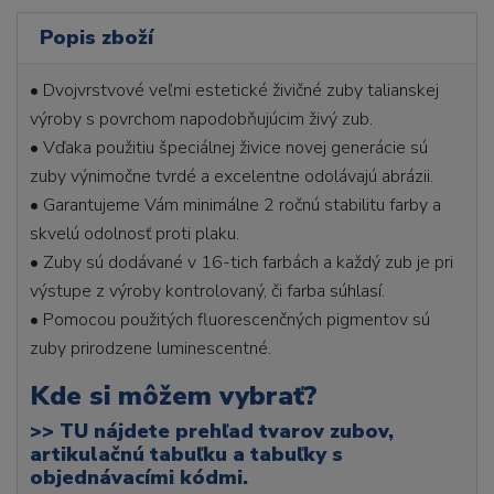
Popis zboží
• Dvojvrstvové veľmi estetické živičné zuby talianskej
výroby s povrchom napodobňujúcim živý zub.
• Vďaka použitiu špeciálnej živice novej generácie sú
zuby výnimočne tvrdé a excelentne odolávajú abrázii.
• Garantujeme Vám minimálne 2 ročnú stabilitu farby a
skvelú odolnosť proti plaku.
• Zuby sú dodávané v 16-tich farbách a každý zub je pri
výstupe z výroby kontrolovaný, či farba súhlasí.
• Pomocou použitých fluorescenčných pigmentov sú
zuby prirodzene luminescentné.
Kde si môžem vybrať?
>>
TU nájdete prehľad tvarov zubov,
artikulačnú tabuľku a tabuľky s
objednávacími kódmi.