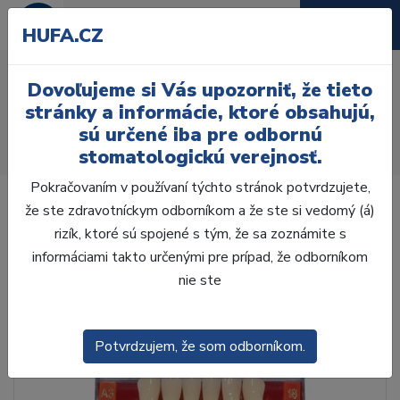
HUFA.CZ
AcryRock frontální D 6 ks
Dovoľujeme si Vás upozorniť, že tieto
I13, A3,5
stránky a informácie, ktoré obsahujú,
sú určené iba pre odbornú
Úvod
Zuby
AcryRock
stomatologickú verejnosť.
AcryRock frontálne D 6 ks I13, A3,5
Pokračovaním v používaní týchto stránok potvrdzujete,
že ste zdravotníckym odborníkom a že ste si vedomý (á)
rizík, ktoré sú spojené s tým, že sa zoznámite s
informáciami takto určenými pre prípad, že odborníkom
nie ste
Potvrdzujem, že som odborníkom.