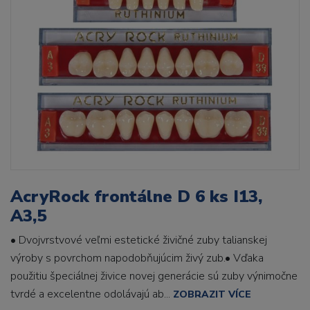
AcryRock frontálne D 6 ks I13,
A3,5
• Dvojvrstvové veľmi estetické živičné zuby talianskej
výroby s povrchom napodobňujúcim živý zub.• Vďaka
použitiu špeciálnej živice novej generácie sú zuby výnimočne
tvrdé a excelentne odolávajú ab...
ZOBRAZIT VÍCE