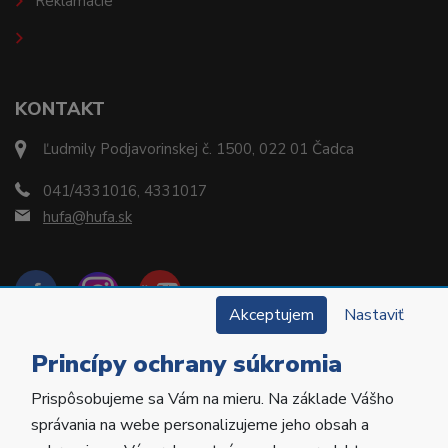
Reklamácie
KONTAKT
Ľudmily Podjavorinskej č. 1500, 022 01 Čadca
041/4331016, 4331017
hufa@hufa.sk
Akceptujem
Nastaviť
Princípy ochrany súkromia
Prispôsobujeme sa Vám na mieru. Na základe Vášho
Copyright © 2022 Hu-Fa Dental a.s. Všetky práva
správania na webe personalizujeme jeho obsah a
vyhradené.