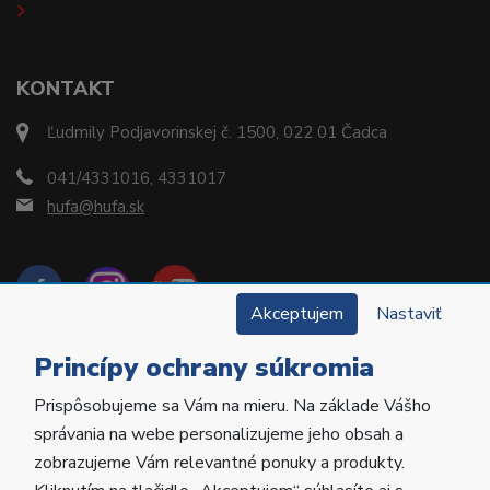
KONTAKT
Ľudmily Podjavorinskej č. 1500, 022 01 Čadca
041/4331016, 4331017
hufa@hufa.sk
Akceptujem
Nastaviť
Princípy ochrany súkromia
Prispôsobujeme sa Vám na mieru. Na základe Vášho
Copyright © 2022 Hu-Fa Dental a.s. Všetky práva
správania na webe personalizujeme jeho obsah a
vyhradené.
zobrazujeme Vám relevantné ponuky a produkty.