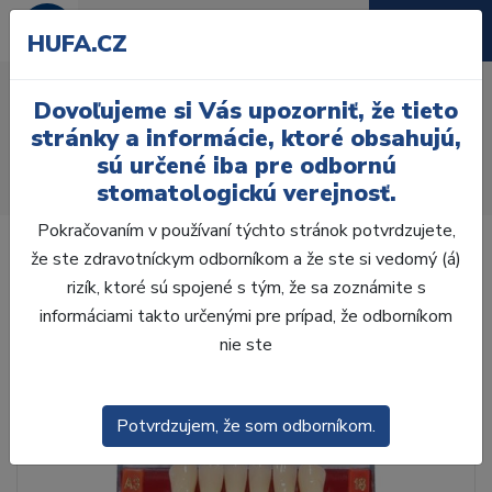
HUFA.CZ
AcryRock 1x28 S32-I42-
Dovoľujeme si Vás upozorniť, že tieto
D39, C4
stránky a informácie, ktoré obsahujú,
sú určené iba pre odbornú
Úvod
Zuby
AcryRock
stomatologickú verejnosť.
AcryRock 1x28 S32-I42-D39, C4
Pokračovaním v používaní týchto stránok potvrdzujete,
že ste zdravotníckym odborníkom a že ste si vedomý (á)
rizík, ktoré sú spojené s tým, že sa zoznámite s
informáciami takto určenými pre prípad, že odborníkom
nie ste
Potvrdzujem, že som odborníkom.