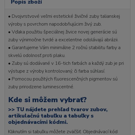
Popis zboží
• Dvojvrstvové veľmi estetické živičné zuby talianskej
výroby s povrchom napodobňujúcim živý zub.
• Vďaka použitiu špeciálnej živice novej generácie sú
zuby výnimočne tvrdé a excelentne odolávajú abrázii.
• Garantujeme Vám minimálne 2 ročnú stabilitu farby a
skvelú odolnosť proti plaku.
• Zuby sú dodávané v 16-tich farbách a každý zub je pri
výstupe z výroby kontrolovaný, či farba súhlasí.
• Pomocou použitých fluorescenčných pigmentov sú
zuby prirodzene luminescentné.
Kde si môžem vybrať?
>>
TU nájdete prehľad tvarov zubov,
artikulačnú tabuľku a tabuľky s
objednávacími kódmi.
Kliknutím si tabuľku môžete zväčšiť. Objednávací kód