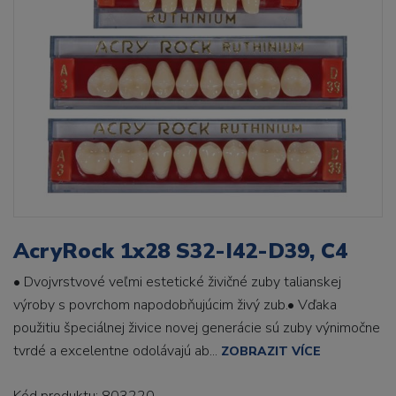
AcryRock 1x28 S32-I42-D39, C4
• Dvojvrstvové veľmi estetické živičné zuby talianskej
výroby s povrchom napodobňujúcim živý zub.• Vďaka
použitiu špeciálnej živice novej generácie sú zuby výnimočne
tvrdé a excelentne odolávajú ab...
ZOBRAZIT VÍCE