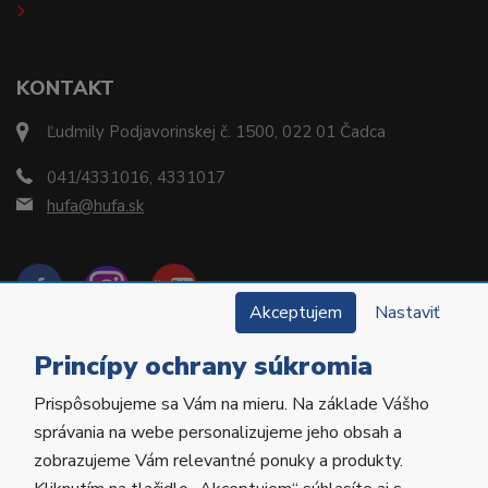
KONTAKT
Ľudmily Podjavorinskej č. 1500, 022 01 Čadca
041/4331016, 4331017
hufa@hufa.sk
Akceptujem
Nastaviť
Princípy ochrany súkromia
Prispôsobujeme sa Vám na mieru. Na základe Vášho
Copyright © 2022 Hu-Fa Dental a.s. Všetky práva
správania na webe personalizujeme jeho obsah a
vyhradené.
zobrazujeme Vám relevantné ponuky a produkty.