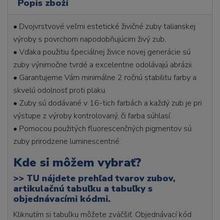
Popis zboží
• Dvojvrstvové veľmi estetické živičné zuby talianskej
výroby s povrchom napodobňujúcim živý zub.
• Vďaka použitiu špeciálnej živice novej generácie sú
zuby výnimočne tvrdé a excelentne odolávajú abrázii.
• Garantujeme Vám minimálne 2 ročnú stabilitu farby a
skvelú odolnosť proti plaku.
• Zuby sú dodávané v 16-tich farbách a každý zub je pri
výstupe z výroby kontrolovaný, či farba súhlasí.
• Pomocou použitých fluorescenčných pigmentov sú
zuby prirodzene luminescentné.
Kde si môžem vybrať?
>>
TU nájdete prehľad tvarov zubov,
artikulačnú tabuľku a tabuľky s
objednávacími kódmi.
Kliknutím si tabuľku môžete zväčšiť. Objednávací kód