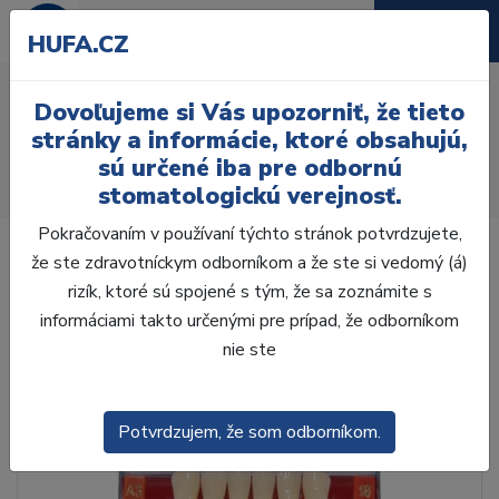
HUFA.CZ
AcryRock frontální H 6 ks
Dovoľujeme si Vás upozorniť, že tieto
S32, C3
stránky a informácie, ktoré obsahujú,
sú určené iba pre odbornú
Úvod
Zuby
AcryRock
stomatologickú verejnosť.
AcryRock frontálne H 6 ks S32, C3
Pokračovaním v používaní týchto stránok potvrdzujete,
že ste zdravotníckym odborníkom a že ste si vedomý (á)
rizík, ktoré sú spojené s tým, že sa zoznámite s
informáciami takto určenými pre prípad, že odborníkom
nie ste
Potvrdzujem, že som odborníkom.