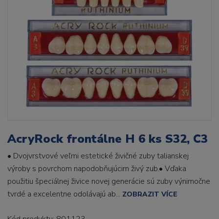
AcryRock frontálne H 6 ks S32, C3
• Dvojvrstvové veľmi estetické živičné zuby talianskej
výroby s povrchom napodobňujúcim živý zub.• Vďaka
použitiu špeciálnej živice novej generácie sú zuby výnimočne
tvrdé a excelentne odolávajú ab...
ZOBRAZIT VÍCE