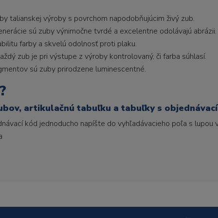
uby talianskej výroby s povrchom napodobňujúcim živý zub.
generácie sú zuby výnimočne tvrdé a excelentne odolávajú abrázii.
litu farby a skvelú odolnosť proti plaku.
ždý zub je pri výstupe z výroby kontrolovaný, či farba súhlasí.
gmentov sú zuby prirodzene luminescentné.
?
ubov, artikulačnú tabuľku a tabuľky s objednávac
ednávací kód jednoducho napíšte do vyhľadávacieho poľa s lupou v
a