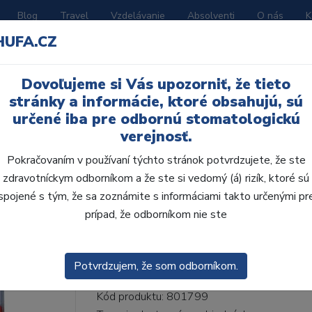
Blog
Travel
Vzdelávanie
Absolventi
O nás
K
HUFA.CZ
BORATÓRIUM
AKČNÉ LETÁKY
KATALÓGY
Dovoľujeme si Vás upozorniť, že tieto
ní D 6 ks I67, B3
stránky a informácie, ktoré obsahujú, sú
určené iba pre odbornú stomatologickú
verejnosť.
Pokračovaním v používaní týchto stránok potvrdzujete, že ste
zdravotníckym odborníkom a že ste si vedomý (á) rizík, ktoré sú
AcryRock frontálne D 6
spojené s tým, že sa zoznámite s informáciami takto určenými pr
prípad, že odborníkom nie ste
• Dvojvrstvové veľmi estetické živičné zuby
zub.• Vďaka použitiu špeciálnej živice novej
odolávajú ab...
ZOBRAZIT VÍCE
Potvrdzujem, že som odborníkom.
Kód produktu: 801799