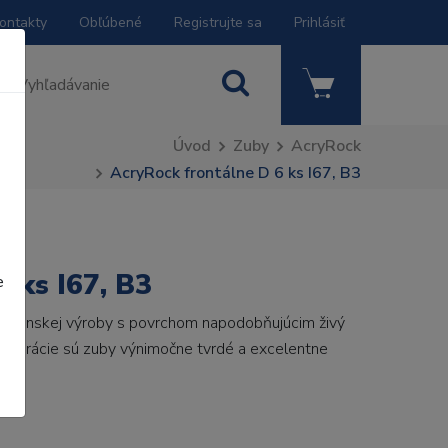
ontakty
Obľúbené
Registrujte sa
Prihlásiť
Úvod
Zuby
AcryRock
AcryRock frontálne D 6 ks I67, B3
 ks I67, B3
e
 talianskej výroby s povrchom napodobňujúcim živý
 generácie sú zuby výnimočne tvrdé a excelentne