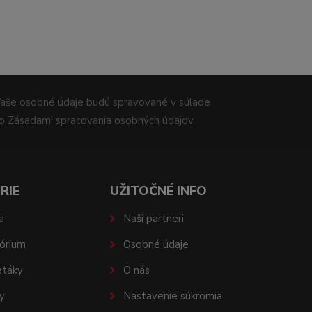
aše osobné údaje budú spravované v súlade
so
Zásadami spracovania osobných údajov
.
RIE
UŽITOČNÉ INFO
a
Naši partneri
órium
Osobné údaje
etáky
O nás
y
Nastavenie súkromia