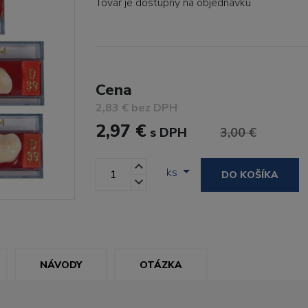
Tovar je dostupný
na objednávku
Cena
2,83 € bez DPH
2,97 €
s DPH
3,00 €
ks
DO KOŠÍKA
NÁVODY
OTÁZKA