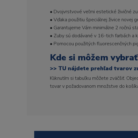
• Dvojvrstvové veľmi estetické živičné z
• Vďaka použitiu špeciálnej živice novej 
• Garantujeme Vám minimálne 2 ročnú stabi
• Zuby sú dodávané v 16-tich farbách a ka
• Pomocou použitých fluorescenčných pi
Kde si môžem vybrať
>>
TU nájdete prehľad tvarov z
Kliknutím si tabuľku môžete zväčšiť. Obj
tovar v požadovanom množstve do košík