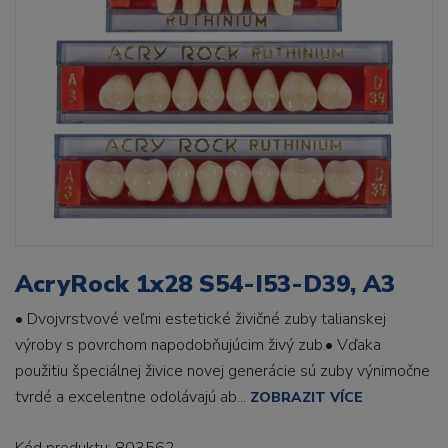
AcryRock 1x28 S54-I53-D39, A3
• Dvojvrstvové veľmi estetické živičné zuby talianskej
výroby s povrchom napodobňujúcim živý zub.• Vďaka
použitiu špeciálnej živice novej generácie sú zuby výnimočne
tvrdé a excelentne odolávajú ab...
ZOBRAZIT VÍCE