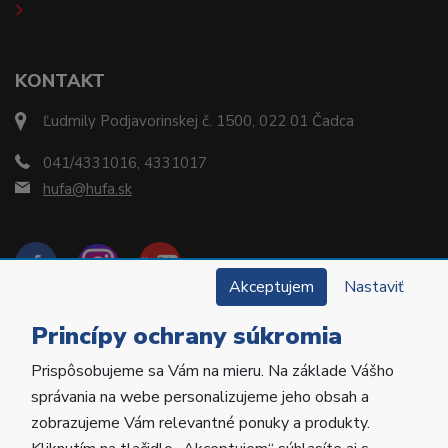
KONTAKT
Ľudmily Podjavorinskej č. 1500, 022 01 Čadca
041/4331016, 4331017
hufa@hufa.sk
Akceptujem
Nastaviť
Princípy ochrany súkromia
Prispôsobujeme sa Vám na mieru. Na základe Vášho
Copyright © 2022 Hu-Fa Dental a.s. Všetky práva
správania na webe personalizujeme jeho obsah a
vyhradené.
zobrazujeme Vám relevantné ponuky a produkty.