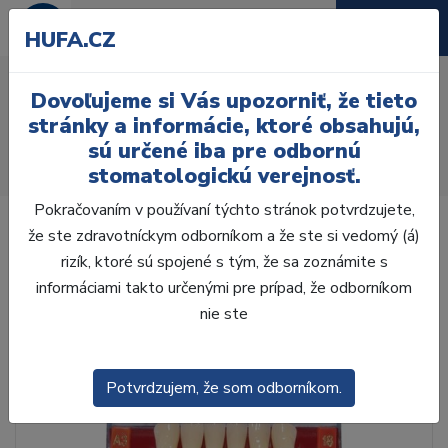
HUFA.CZ
AcryRock 1x28 S54-I53-
Dovoľujeme si Vás upozorniť, že tieto
D39, A3
stránky a informácie, ktoré obsahujú,
sú určené iba pre odbornú
Úvod
Zuby
AcryRock
stomatologickú verejnosť.
AcryRock 1x28 S54-I53-D39, A3
Pokračovaním v používaní týchto stránok potvrdzujete,
že ste zdravotníckym odborníkom a že ste si vedomý (á)
rizík, ktoré sú spojené s tým, že sa zoznámite s
informáciami takto určenými pre prípad, že odborníkom
nie ste
Potvrdzujem, že som odborníkom.