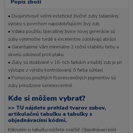
Popis zboží
• Dvojvrstvové veľmi estetické živičné zuby talianskej
výroby s povrchom napodobňujúcim živý zub.
• Vďaka použitiu špeciálnej živice novej generácie sú
zuby výnimočne tvrdé a excelentne odolávajú abrázii.
• Garantujeme Vám minimálne 2 ročnú stabilitu farby a
skvelú odolnosť proti plaku.
• Zuby sú dodávané v 16-tich farbách a každý zub je pri
výstupe z výroby kontrolovaný, či farba súhlasí.
• Pomocou použitých fluorescenčných pigmentov sú
zuby prirodzene luminescentné.
Kde si môžem vybrať?
>>
TU nájdete prehľad tvarov zubov,
artikulačnú tabuľku a tabuľky s
objednávacími kódmi.
Kliknutím si tabuľku môžete zväčšiť. Objednávací kód