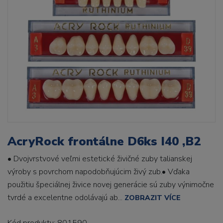
AcryRock frontálne D6ks I40 ,B2
• Dvojvrstvové veľmi estetické živičné zuby talianskej
výroby s povrchom napodobňujúcim živý zub.• Vďaka
použitiu špeciálnej živice novej generácie sú zuby výnimočne
tvrdé a excelentne odolávajú ab...
ZOBRAZIT VÍCE