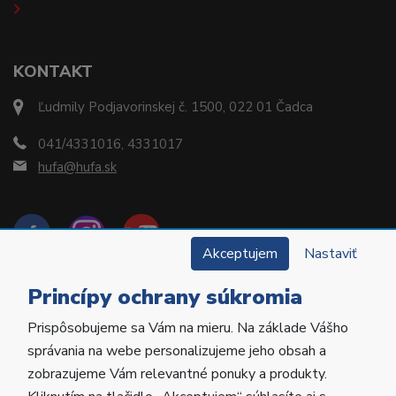
KONTAKT
Ľudmily Podjavorinskej č. 1500, 022 01 Čadca
041/4331016, 4331017
hufa@hufa.sk
Akceptujem
Nastaviť
Princípy ochrany súkromia
Prispôsobujeme sa Vám na mieru. Na základe Vášho
Copyright © 2022 Hu-Fa Dental a.s. Všetky práva
správania na webe personalizujeme jeho obsah a
vyhradené.
zobrazujeme Vám relevantné ponuky a produkty.