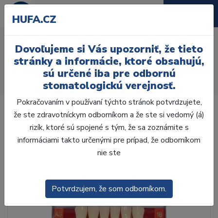
HUFA.CZ
AcryRock frontálne D6ks
Dovoľujeme si Vás upozorniť, že tieto
I40 ,B2
stránky a informácie, ktoré obsahujú,
sú určené iba pre odbornú
Úvod
Zuby
AcryRock
stomatologickú verejnosť.
AcryRock frontálne D6ks I40 ,B2
Pokračovaním v používaní týchto stránok potvrdzujete,
že ste zdravotníckym odborníkom a že ste si vedomý (á)
rizík, ktoré sú spojené s tým, že sa zoznámite s
informáciami takto určenými pre prípad, že odborníkom
nie ste
Potvrdzujem, že som odborníkom.