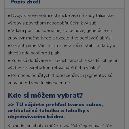
Popis zboží
• Dvojvrstvové veľmi estetické živičné zuby talianskej
výroby s povrchom napodobňujúcim živý zub.
• Vďaka použitiu špeciálnej živice novej generácie sú
zuby výnimočne tvrdé a excelentne odolávajú abrázii.
• Garantujeme Vám minimálne 2 ročnú stabilitu farby a
skvelú odolnosť proti plaku.
• Zuby sú dodávané v 16-tich farbách a každý zub je pri
výstupe z výroby kontrolovaný, či farba súhlasí.
• Pomocou použitých fluorescenčných pigmentov sú
zuby prirodzene luminescentné.
Kde si môžem vybrať?
>>
TU nájdete prehľad tvarov zubov,
artikulačnú tabuľku a tabuľky s
objednávacími kódmi.
Kliknutím si tabuľku môžete zväčšiť. Objednávací kód