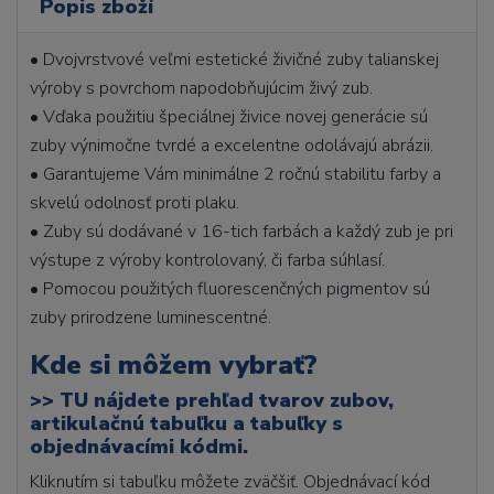
Popis zboží
• Dvojvrstvové veľmi estetické živičné zuby talianskej
výroby s povrchom napodobňujúcim živý zub.
• Vďaka použitiu špeciálnej živice novej generácie sú
zuby výnimočne tvrdé a excelentne odolávajú abrázii.
• Garantujeme Vám minimálne 2 ročnú stabilitu farby a
skvelú odolnosť proti plaku.
• Zuby sú dodávané v 16-tich farbách a každý zub je pri
výstupe z výroby kontrolovaný, či farba súhlasí.
• Pomocou použitých fluorescenčných pigmentov sú
zuby prirodzene luminescentné.
Kde si môžem vybrať?
>>
TU nájdete prehľad tvarov zubov,
artikulačnú tabuľku a tabuľky s
objednávacími kódmi.
Kliknutím si tabuľku môžete zväčšiť. Objednávací kód