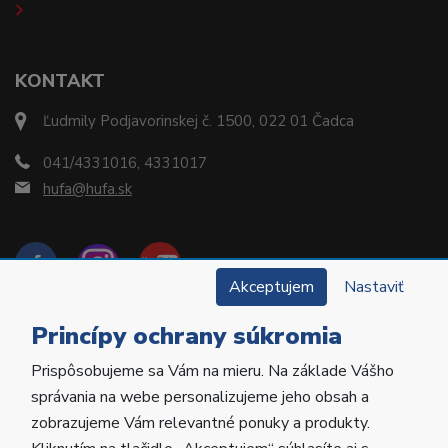
KONTAKT
Ľudmily Podjavorinskej č. 1500, 022 01 Čadca
041/4331016, 4331017
hufa@hufa.sk
Akceptujem
Nastaviť
Princípy ochrany súkromia
Prispôsobujeme sa Vám na mieru. Na základe Vášho
Copyright © 2022 Hu-Fa Dental a.s. Všetky práva
správania na webe personalizujeme jeho obsah a
vyhradené.
zobrazujeme Vám relevantné ponuky a produkty.