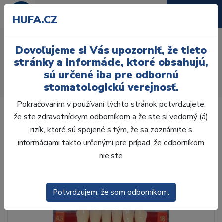
HUFA.CZ
AcryRock 1x28 S48-I46-
Dovoľujeme si Vás upozorniť, že tieto
D45, A3,5
stránky a informácie, ktoré obsahujú,
sú určené iba pre odbornú
Úvod
Zuby
AcryRock
stomatologickú verejnosť.
AcryRock 1x28 S48-I46-D45, A3,5
Pokračovaním v používaní týchto stránok potvrdzujete,
že ste zdravotníckym odborníkom a že ste si vedomý (á)
rizík, ktoré sú spojené s tým, že sa zoznámite s
informáciami takto určenými pre prípad, že odborníkom
nie ste
Potvrdzujem, že som odborníkom.