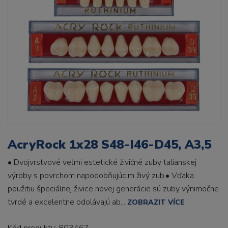
AcryRock 1x28 S48-I46-D45, A3,5
• Dvojvrstvové veľmi estetické živičné zuby talianskej
výroby s povrchom napodobňujúcim živý zub.• Vďaka
použitiu špeciálnej živice novej generácie sú zuby výnimočne
tvrdé a excelentne odolávajú ab...
ZOBRAZIT VÍCE