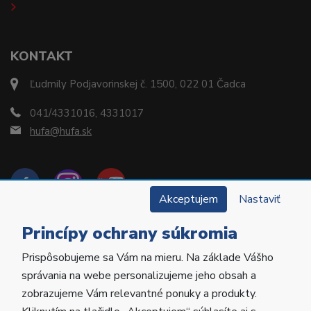
KONTAKT
Ľudmily Podjavorinskej č. 1500, 022 01 Čadca
041/4331016, 4331017
hufa@hufa.sk
Akceptujem
Nastaviť
Princípy ochrany súkromia
Prispôsobujeme sa Vám na mieru. Na základe Vášho
Copyright © 2022 Hu-Fa Dental a.s. Všetky práva
správania na webe personalizujeme jeho obsah a
vyhradené.
zobrazujeme Vám relevantné ponuky a produkty.