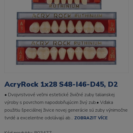
AcryRock 1x28 S48-I46-D45, D2
• Dvojvrstvové veľmi estetické živičné zuby talianskej
výroby s povrchom napodobňujúcim živý zub.• Vďaka
použitiu špeciálnej živice novej generácie sú zuby výnimočne
tvrdé a excelentne odolávajú ab...
ZOBRAZIT VÍCE