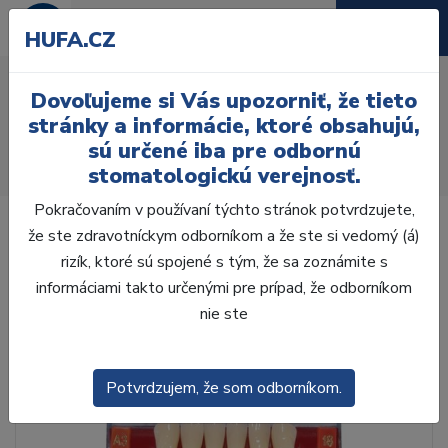
HUFA.CZ
AcryRock 1x28 S48-I46-
Dovoľujeme si Vás upozorniť, že tieto
D45, D2
stránky a informácie, ktoré obsahujú,
sú určené iba pre odbornú
Úvod
Zuby
AcryRock
stomatologickú verejnosť.
AcryRock 1x28 S48-I46-D45, D2
Pokračovaním v používaní týchto stránok potvrdzujete,
že ste zdravotníckym odborníkom a že ste si vedomý (á)
rizík, ktoré sú spojené s tým, že sa zoznámite s
informáciami takto určenými pre prípad, že odborníkom
nie ste
Potvrdzujem, že som odborníkom.