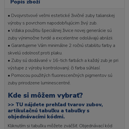
Popis zboží
• Dvojvrstvové veľmi estetické živičné zuby talianskej
výroby s povrchom napodobňujúcim živý zub.
• Vďaka použitiu špeciálnej živice novej generácie sú
zuby výnimočne tvrdé a excelentne odolávajú abrázii.
• Garantujeme Vám minimálne 2 ročnú stabilitu farby a
skvelú odolnosť proti plaku.
• Zuby sú dodávané v 16-tich farbách a každý zub je pri
výstupe z výroby kontrolovaný, či farba súhlasí.
• Pomocou použitých fluorescenčných pigmentov sú
zuby prirodzene luminescentné.
Kde si môžem vybrať?
>>
TU nájdete prehľad tvarov zubov,
artikulačnú tabuľku a tabuľky s
objednávacími kódmi.
Kliknutím si tabuľku môžete zväčšiť. Objednávací kód