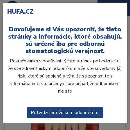
HUFA.CZ
AcryRock 1x28 S17-I41-
Dovoľujeme si Vás upozorniť, že tieto
D44, B1
stránky a informácie, ktoré obsahujú,
sú určené iba pre odbornú
Úvod
Zuby
AcryRock
stomatologickú verejnosť.
AcryRock 1x28 S17-I41-D44, B1
Pokračovaním v používaní týchto stránok potvrdzujete,
že ste zdravotníckym odborníkom a že ste si vedomý (á)
rizík, ktoré sú spojené s tým, že sa zoznámite s
informáciami takto určenými pre prípad, že odborníkom
nie ste
Potvrdzujem, že som odborníkom.