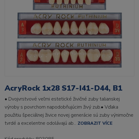
AcryRock 1x28 S17-I41-D44, B1
• Dvojvrstvové veľmi estetické živičné zuby talianskej
výroby s povrchom napodobňujúcim živý zub.• Vďaka
použitiu špeciálnej živice novej generácie sú zuby výnimočne
tvrdé a excelentne odolávajú ab...
ZOBRAZIT VÍCE