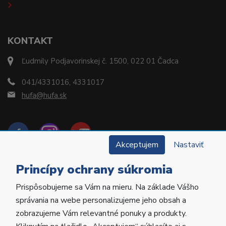
KONTAKT
Ľudmily Podjavorinskej č. 1500, 022 01 Čadca
041/4331016, 4331017
hufa@hufa.sk
Akceptujem
Nastaviť
Princípy ochrany súkromia
Prispôsobujeme sa Vám na mieru. Na základe Vášho
Copyright © 2022 Hu-Fa Dental a.s. Všetky práva
správania na webe personalizujeme jeho obsah a
vyhradené.
zobrazujeme Vám relevantné ponuky a produkty.