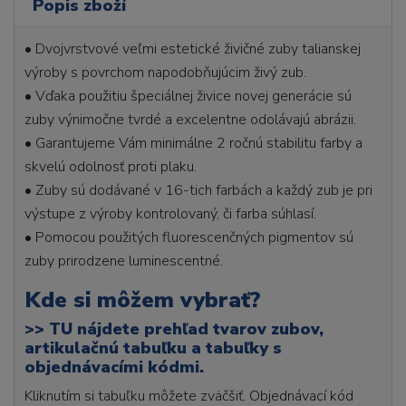
Popis zboží
• Dvojvrstvové veľmi estetické živičné zuby talianskej
výroby s povrchom napodobňujúcim živý zub.
• Vďaka použitiu špeciálnej živice novej generácie sú
zuby výnimočne tvrdé a excelentne odolávajú abrázii.
• Garantujeme Vám minimálne 2 ročnú stabilitu farby a
skvelú odolnosť proti plaku.
• Zuby sú dodávané v 16-tich farbách a každý zub je pri
výstupe z výroby kontrolovaný, či farba súhlasí.
• Pomocou použitých fluorescenčných pigmentov sú
zuby prirodzene luminescentné.
Kde si môžem vybrať?
>>
TU nájdete prehľad tvarov zubov,
artikulačnú tabuľku a tabuľky s
objednávacími kódmi.
Kliknutím si tabuľku môžete zväčšiť. Objednávací kód