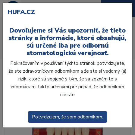
HUFA.CZ
AcryRock 1x28 S41-I41-
Dovoľujeme si Vás upozorniť, že tieto
D44, D4
stránky a informácie, ktoré obsahujú,
sú určené iba pre odbornú
Úvod
Zuby
AcryRock
stomatologickú verejnosť.
AcryRock 1x28 S41-I41-D44, D4
Pokračovaním v používaní týchto stránok potvrdzujete,
že ste zdravotníckym odborníkom a že ste si vedomý (á)
rizík, ktoré sú spojené s tým, že sa zoznámite s
informáciami takto určenými pre prípad, že odborníkom
nie ste
Potvrdzujem, že som odborníkom.