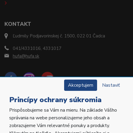
KONTAKT
Ľudmily Podjavorinskej č. 1500, 022 01 Čadca
041/4331016, 4331017
hufa@hufa.sk
Akceptujem
Nastaviť
Princípy ochrany súkromia
Prispôsobujeme sa Vám na mieru. Na základe Vášho
Copyright © 2022 Hu-Fa Dental a.s. Všetky práva
správania na webe personalizujeme jeho obsah a
vyhradené.
zobrazujeme Vám relevantné ponuky a produkty.