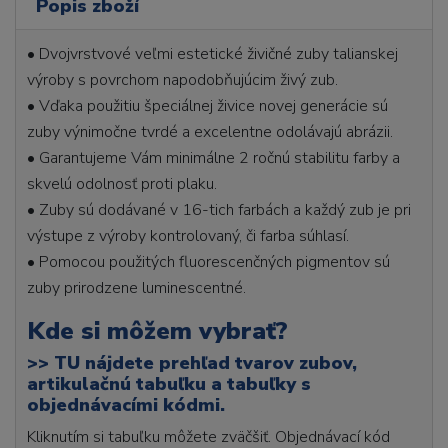
Popis zboží
• Dvojvrstvové veľmi estetické živičné zuby talianskej
výroby s povrchom napodobňujúcim živý zub.
• Vďaka použitiu špeciálnej živice novej generácie sú
zuby výnimočne tvrdé a excelentne odolávajú abrázii.
• Garantujeme Vám minimálne 2 ročnú stabilitu farby a
skvelú odolnosť proti plaku.
• Zuby sú dodávané v 16-tich farbách a každý zub je pri
výstupe z výroby kontrolovaný, či farba súhlasí.
• Pomocou použitých fluorescenčných pigmentov sú
zuby prirodzene luminescentné.
Kde si môžem vybrať?
>>
TU nájdete prehľad tvarov zubov,
artikulačnú tabuľku a tabuľky s
objednávacími kódmi.
Kliknutím si tabuľku môžete zväčšiť. Objednávací kód