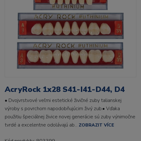
AcryRock 1x28 S41-I41-D44, D4
• Dvojvrstvové veľmi estetické živičné zuby talianskej
výroby s povrchom napodobňujúcim živý zub.• Vďaka
použitiu špeciálnej živice novej generácie sú zuby výnimočne
tvrdé a excelentne odolávajú ab...
ZOBRAZIT VÍCE