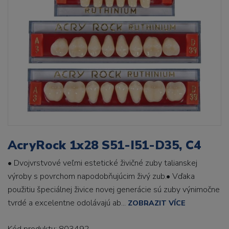
AcryRock 1x28 S51-I51-D35, C4
• Dvojvrstvové veľmi estetické živičné zuby talianskej
výroby s povrchom napodobňujúcim živý zub.• Vďaka
použitiu špeciálnej živice novej generácie sú zuby výnimočne
tvrdé a excelentne odolávajú ab...
ZOBRAZIT VÍCE