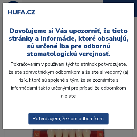
HUFA.CZ
AcryRock 1x28 S51-I51-
Dovoľujeme si Vás upozorniť, že tieto
D35, C4
stránky a informácie, ktoré obsahujú,
sú určené iba pre odbornú
Úvod
Zuby
AcryRock
stomatologickú verejnosť.
AcryRock 1x28 S51-I51-D35, C4
Pokračovaním v používaní týchto stránok potvrdzujete,
že ste zdravotníckym odborníkom a že ste si vedomý (á)
rizík, ktoré sú spojené s tým, že sa zoznámite s
informáciami takto určenými pre prípad, že odborníkom
nie ste
Potvrdzujem, že som odborníkom.