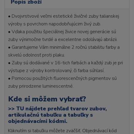
Popis zboží
• Dvojvrstvové veľmi estetické živičné zuby talianskej
výroby s povrchom napodobňujúcim živý zub.
• Vďaka použitiu špeciálnej živice novej generácie sú
zuby výnimočne tvrdé a excelentne odolávajú abrázii.
• Garantujeme Vám minimálne 2 ročnú stabilitu farby a
skvelú odolnosť proti plaku.
• Zuby sú dodávané v 16-tich farbách a každý zub je pri
výstupe z výroby kontrolovaný, či farba súhlasí.
• Pomocou použitých fluorescenčných pigmentov sú
zuby prirodzene luminescentné.
Kde si môžem vybrať?
>>
TU nájdete prehľad tvarov zubov,
artikulačnú tabuľku a tabuľky s
objednávacími kódmi.
Kliknutím si tabuľku môžete zväčšiť. Objednávací kód