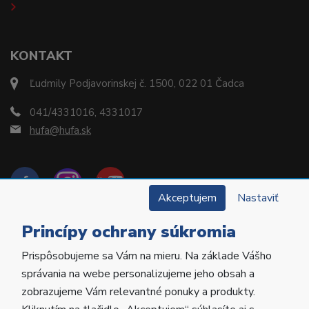
KONTAKT
Ľudmily Podjavorinskej č. 1500, 022 01 Čadca
041/4331016, 4331017
hufa@hufa.sk
Akceptujem
Nastaviť
Princípy ochrany súkromia
Prispôsobujeme sa Vám na mieru. Na základe Vášho
Copyright © 2022 Hu-Fa Dental a.s. Všetky práva
správania na webe personalizujeme jeho obsah a
vyhradené.
zobrazujeme Vám relevantné ponuky a produkty.