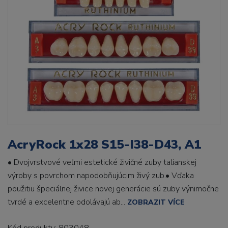
AcryRock 1x28 S15-I38-D43, A1
• Dvojvrstvové veľmi estetické živičné zuby talianskej
výroby s povrchom napodobňujúcim živý zub.• Vďaka
použitiu špeciálnej živice novej generácie sú zuby výnimočne
tvrdé a excelentne odolávajú ab...
ZOBRAZIT VÍCE