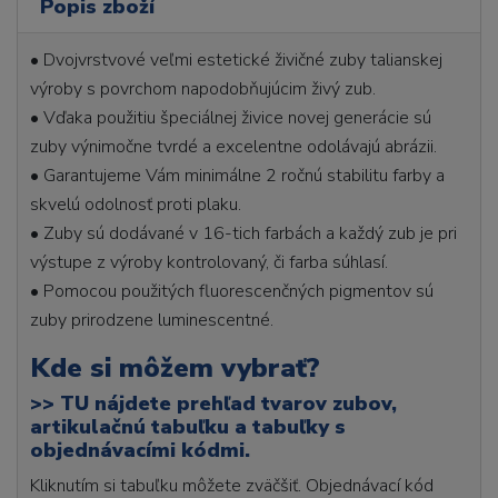
Popis zboží
• Dvojvrstvové veľmi estetické živičné zuby talianskej
výroby s povrchom napodobňujúcim živý zub.
• Vďaka použitiu špeciálnej živice novej generácie sú
zuby výnimočne tvrdé a excelentne odolávajú abrázii.
• Garantujeme Vám minimálne 2 ročnú stabilitu farby a
skvelú odolnosť proti plaku.
• Zuby sú dodávané v 16-tich farbách a každý zub je pri
výstupe z výroby kontrolovaný, či farba súhlasí.
• Pomocou použitých fluorescenčných pigmentov sú
zuby prirodzene luminescentné.
Kde si môžem vybrať?
>>
TU nájdete prehľad tvarov zubov,
artikulačnú tabuľku a tabuľky s
objednávacími kódmi.
Kliknutím si tabuľku môžete zväčšiť. Objednávací kód