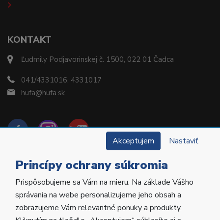
KONTAKT
Ľudmily Podjavorinskej č. 1500, 022 01 Čadca
041/4331016, 4331017
hufa@hufa.sk
Akceptujem
Nastaviť
Princípy ochrany súkromia
Prispôsobujeme sa Vám na mieru. Na základe Vášho
Copyright © 2022 Hu-Fa Dental a.s. Všetky práva
správania na webe personalizujeme jeho obsah a
vyhradené.
zobrazujeme Vám relevantné ponuky a produkty.