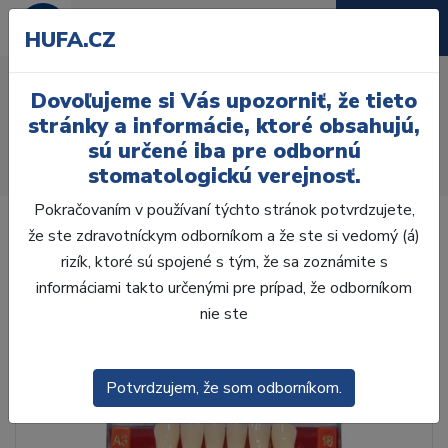
HUFA.CZ
AcryRock 1x28 S15-I38-
Dovoľujeme si Vás upozorniť, že tieto
D43, A1
stránky a informácie, ktoré obsahujú,
sú určené iba pre odbornú
Úvod
Zuby
AcryRock
stomatologickú verejnosť.
AcryRock 1x28 S15-I38-D43, A1
Pokračovaním v používaní týchto stránok potvrdzujete,
že ste zdravotníckym odborníkom a že ste si vedomý (á)
rizík, ktoré sú spojené s tým, že sa zoznámite s
informáciami takto určenými pre prípad, že odborníkom
nie ste
Potvrdzujem, že som odborníkom.