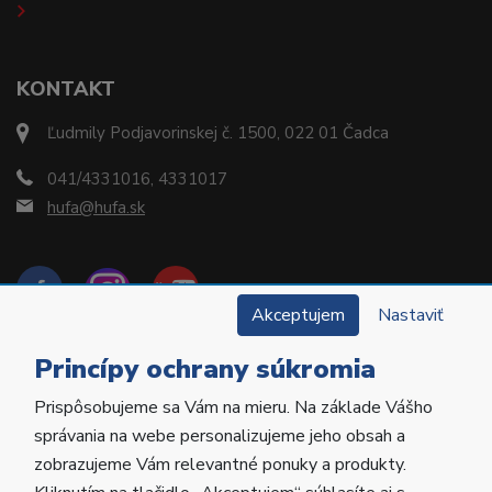
KONTAKT
Ľudmily Podjavorinskej č. 1500, 022 01 Čadca
041/4331016, 4331017
hufa@hufa.sk
Akceptujem
Nastaviť
Princípy ochrany súkromia
Prispôsobujeme sa Vám na mieru. Na základe Vášho
Copyright © 2022 Hu-Fa Dental a.s. Všetky práva
správania na webe personalizujeme jeho obsah a
vyhradené.
zobrazujeme Vám relevantné ponuky a produkty.