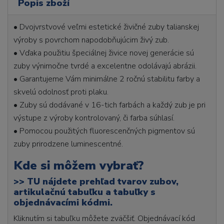
Popis zboží
• Dvojvrstvové veľmi estetické živičné zuby talianskej
výroby s povrchom napodobňujúcim živý zub.
• Vďaka použitiu špeciálnej živice novej generácie sú
zuby výnimočne tvrdé a excelentne odolávajú abrázii.
• Garantujeme Vám minimálne 2 ročnú stabilitu farby a
skvelú odolnosť proti plaku.
• Zuby sú dodávané v 16-tich farbách a každý zub je pri
výstupe z výroby kontrolovaný, či farba súhlasí.
• Pomocou použitých fluorescenčných pigmentov sú
zuby prirodzene luminescentné.
Kde si môžem vybrať?
>>
TU nájdete prehľad tvarov zubov,
artikulačnú tabuľku a tabuľky s
objednávacími kódmi.
Kliknutím si tabuľku môžete zväčšiť. Objednávací kód