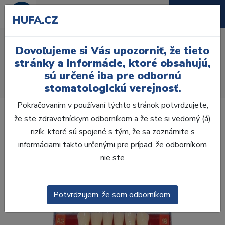
HUFA.CZ
AcryRock 1x28 S47-I53-
Dovoľujeme si Vás upozorniť, že tieto
D39, C2
stránky a informácie, ktoré obsahujú,
sú určené iba pre odbornú
Úvod
Zuby
AcryRock
stomatologickú verejnosť.
AcryRock 1x28 S47-I53-D39, C2
Pokračovaním v používaní týchto stránok potvrdzujete,
že ste zdravotníckym odborníkom a že ste si vedomý (á)
rizík, ktoré sú spojené s tým, že sa zoznámite s
informáciami takto určenými pre prípad, že odborníkom
nie ste
Potvrdzujem, že som odborníkom.