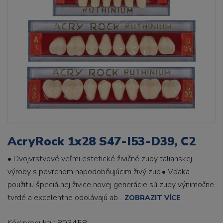
AcryRock 1x28 S47-I53-D39, C2
• Dvojvrstvové veľmi estetické živičné zuby talianskej
výroby s povrchom napodobňujúcim živý zub.• Vďaka
použitiu špeciálnej živice novej generácie sú zuby výnimočne
tvrdé a excelentne odolávajú ab...
ZOBRAZIT VÍCE