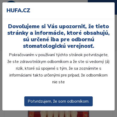
HUFA.CZ
AcryRock 1x28 S15-I38-
Dovoľujeme si Vás upozorniť, že tieto
D37, D2
stránky a informácie, ktoré obsahujú,
sú určené iba pre odbornú
Úvod
Zuby
AcryRock
stomatologickú verejnosť.
AcryRock 1x28 S15-I38-D37, D2
Pokračovaním v používaní týchto stránok potvrdzujete,
že ste zdravotníckym odborníkom a že ste si vedomý (á)
rizík, ktoré sú spojené s tým, že sa zoznámite s
informáciami takto určenými pre prípad, že odborníkom
nie ste
Potvrdzujem, že som odborníkom.