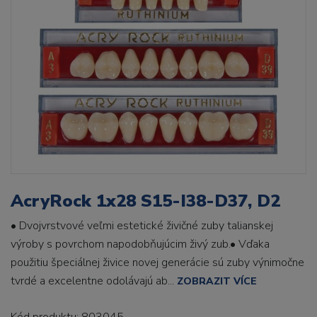
AcryRock 1x28 S15-I38-D37, D2
• Dvojvrstvové veľmi estetické živičné zuby talianskej
výroby s povrchom napodobňujúcim živý zub.• Vďaka
použitiu špeciálnej živice novej generácie sú zuby výnimočne
tvrdé a excelentne odolávajú ab...
ZOBRAZIT VÍCE