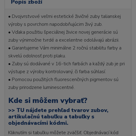
Popis zboží
• Dvojvrstvové veľmi estetické živičné zuby talianskej
výroby s povrchom napodobňujúcim živý zub.
• Vďaka použitiu špeciálnej živice novej generácie sú
zuby výnimočne tvrdé a excelentne odolávajú abrázii.
• Garantujeme Vám minimálne 2 ročnú stabilitu farby a
skvelú odolnosť proti plaku.
• Zuby sú dodávané v 16-tich farbách a každý zub je pri
výstupe z výroby kontrolovaný, či farba súhlasí.
• Pomocou použitých fluorescenčných pigmentov sú
zuby prirodzene luminescentné.
Kde si môžem vybrať?
>>
TU nájdete prehľad tvarov zubov,
artikulačnú tabuľku a tabuľky s
objednávacími kódmi.
Kliknutím si tabuľku môžete zväčšiť. Objednávací kód