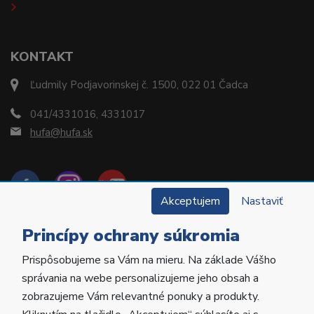
KONTAKT
Ľudmily Podjavorinskej č. 1500, 022 01 Čadca
041/4331016, 4331017
hufa@hufa.sk
Akceptujem
Nastaviť
Princípy ochrany súkromia
Prispôsobujeme sa Vám na mieru. Na základe Vášho
Copyright © 2022 Hu-Fa Dental a.s. Všetky práva
správania na webe personalizujeme jeho obsah a
vyhradené.
zobrazujeme Vám relevantné ponuky a produkty.