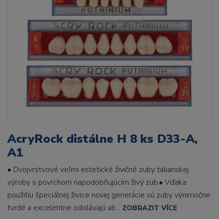
AcryRock distálne H 8 ks D33-A,
A1
• Dvojvrstvové veľmi estetické živičné zuby talianskej
výroby s povrchom napodobňujúcim živý zub.• Vďaka
použitiu špeciálnej živice novej generácie sú zuby výnimočne
tvrdé a excelentne odolávajú ab...
ZOBRAZIT VÍCE