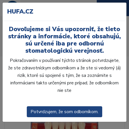
HUFA.CZ
AcryRock distální H 8 ks
Dovoľujeme si Vás upozorniť, že tieto
D33-A, A1
stránky a informácie, ktoré obsahujú,
sú určené iba pre odbornú
Úvod
Zuby
AcryRock
stomatologickú verejnosť.
AcryRock distálne H 8 ks D33-A, A1
Pokračovaním v používaní týchto stránok potvrdzujete,
že ste zdravotníckym odborníkom a že ste si vedomý (á)
rizík, ktoré sú spojené s tým, že sa zoznámite s
informáciami takto určenými pre prípad, že odborníkom
nie ste
Potvrdzujem, že som odborníkom.