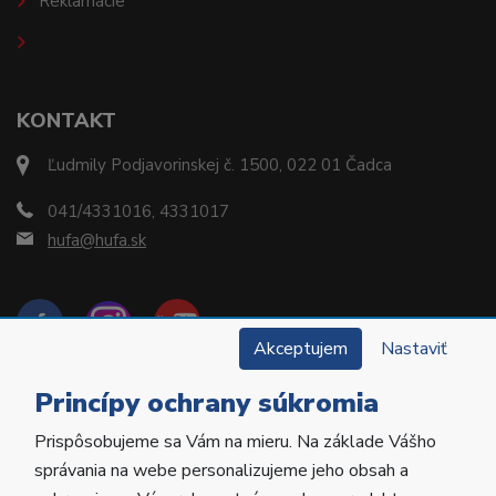
Reklamácie
KONTAKT
Ľudmily Podjavorinskej č. 1500, 022 01 Čadca
041/4331016, 4331017
hufa@hufa.sk
Akceptujem
Nastaviť
Princípy ochrany súkromia
Prispôsobujeme sa Vám na mieru. Na základe Vášho
Copyright © 2022 Hu-Fa Dental a.s. Všetky práva
správania na webe personalizujeme jeho obsah a
vyhradené.