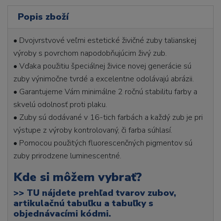
Popis zboží
• Dvojvrstvové veľmi estetické živičné zuby talianskej
výroby s povrchom napodobňujúcim živý zub.
• Vďaka použitiu špeciálnej živice novej generácie sú
zuby výnimočne tvrdé a excelentne odolávajú abrázii.
• Garantujeme Vám minimálne 2 ročnú stabilitu farby a
skvelú odolnosť proti plaku.
• Zuby sú dodávané v 16-tich farbách a každý zub je pri
výstupe z výroby kontrolovaný, či farba súhlasí.
• Pomocou použitých fluorescenčných pigmentov sú
zuby prirodzene luminescentné.
Kde si môžem vybrať?
>>
TU nájdete prehľad tvarov zubov,
artikulačnú tabuľku a tabuľky s
objednávacími kódmi.