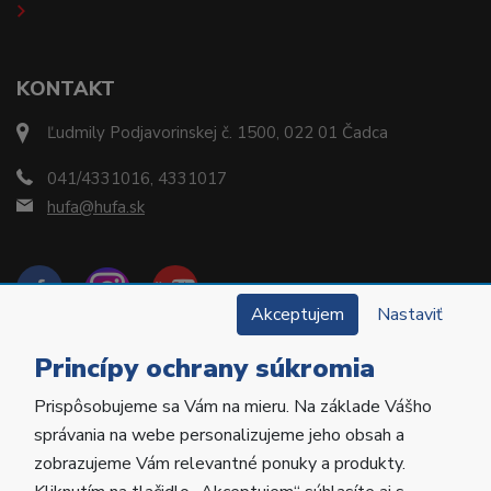
KONTAKT
Ľudmily Podjavorinskej č. 1500, 022 01 Čadca
041/4331016, 4331017
hufa@hufa.sk
Akceptujem
Nastaviť
Princípy ochrany súkromia
Prispôsobujeme sa Vám na mieru. Na základe Vášho
Copyright © 2022 Hu-Fa Dental a.s. Všetky práva
správania na webe personalizujeme jeho obsah a
vyhradené.
zobrazujeme Vám relevantné ponuky a produkty.