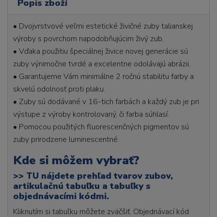
Popis zboží
• Dvojvrstvové veľmi estetické živičné zuby talianskej
výroby s povrchom napodobňujúcim živý zub.
• Vďaka použitiu špeciálnej živice novej generácie sú
zuby výnimočne tvrdé a excelentne odolávajú abrázii.
• Garantujeme Vám minimálne 2 ročnú stabilitu farby a
skvelú odolnosť proti plaku.
• Zuby sú dodávané v 16-tich farbách a každý zub je pri
výstupe z výroby kontrolovaný, či farba súhlasí.
• Pomocou použitých fluorescenčných pigmentov sú
zuby prirodzene luminescentné.
Kde si môžem vybrať?
>>
TU nájdete prehľad tvarov zubov,
artikulačnú tabuľku a tabuľky s
objednávacími kódmi.
Kliknutím si tabuľku môžete zväčšiť. Objednávací kód