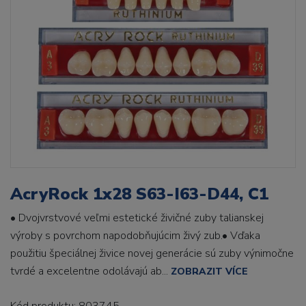
AcryRock 1x28 S63-I63-D44, C1
• Dvojvrstvové veľmi estetické živičné zuby talianskej
výroby s povrchom napodobňujúcim živý zub.• Vďaka
použitiu špeciálnej živice novej generácie sú zuby výnimočne
tvrdé a excelentne odolávajú ab...
ZOBRAZIT VÍCE