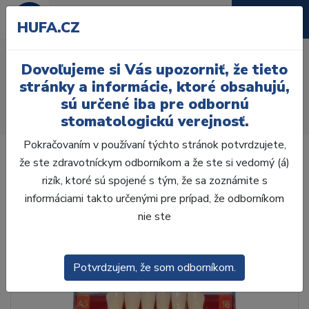
HUFA.CZ
AcryRock 1x28 S63-I63-
Dovoľujeme si Vás upozorniť, že tieto
D44, C1
stránky a informácie, ktoré obsahujú,
sú určené iba pre odbornú
Úvod
Zuby
AcryRock
stomatologickú verejnosť.
AcryRock 1x28 S63-I63-D44, C1
Pokračovaním v používaní týchto stránok potvrdzujete,
že ste zdravotníckym odborníkom a že ste si vedomý (á)
rizík, ktoré sú spojené s tým, že sa zoznámite s
informáciami takto určenými pre prípad, že odborníkom
nie ste
Potvrdzujem, že som odborníkom.