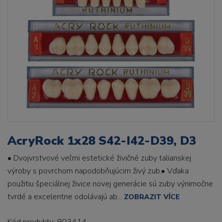
AcryRock 1x28 S42-I42-D39, D3
• Dvojvrstvové veľmi estetické živičné zuby talianskej
výroby s povrchom napodobňujúcim živý zub.• Vďaka
použitiu špeciálnej živice novej generácie sú zuby výnimočne
tvrdé a excelentne odolávajú ab...
ZOBRAZIT VÍCE