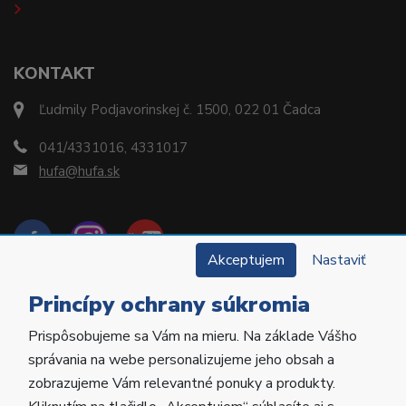
KONTAKT
Ľudmily Podjavorinskej č. 1500, 022 01 Čadca
041/4331016, 4331017
hufa@hufa.sk
Akceptujem
Nastaviť
Princípy ochrany súkromia
Prispôsobujeme sa Vám na mieru. Na základe Vášho
Copyright © 2022 Hu-Fa Dental a.s. Všetky práva
správania na webe personalizujeme jeho obsah a
vyhradené.
zobrazujeme Vám relevantné ponuky a produkty.