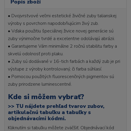
Popis zboží
• Dvojvrstvové veľmi estetické živičné zuby talianskej
výroby s povrchom napodobňujúcim živý zub.
• Vďaka použitiu špeciálnej živice novej generácie sú
zuby výnimočne tvrdé a excelentne odolávajú abrázii.
• Garantujeme Vám minimálne 2 ročnú stabilitu farby a
skvelú odolnosť proti plaku.
• Zuby sú dodávané v 16-tich farbách a každý zub je pri
výstupe z výroby kontrolovaný, či farba súhlasí.
• Pomocou použitých fluorescenčných pigmentov sú
zuby prirodzene luminescentné.
Kde si môžem vybrať?
>>
TU nájdete prehľad tvarov zubov,
artikulačnú tabuľku a tabuľky s
objednávacími kódmi.
Kliknutím si tabuľku môžete zväčšiť. Objednávací kód