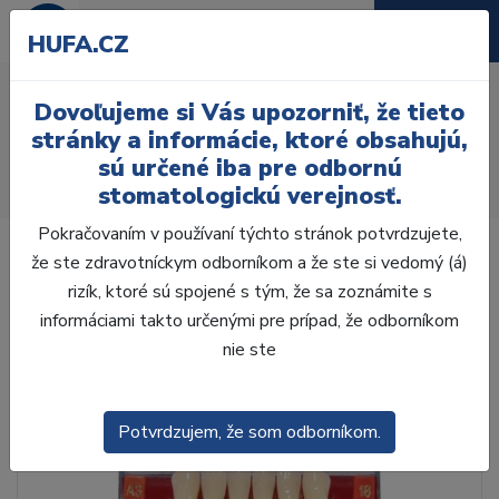
HUFA.CZ
AcryRock 1x28 S42-I42-
Dovoľujeme si Vás upozorniť, že tieto
D39, D3
stránky a informácie, ktoré obsahujú,
sú určené iba pre odbornú
Úvod
Zuby
AcryRock
stomatologickú verejnosť.
AcryRock 1x28 S42-I42-D39, D3
Pokračovaním v používaní týchto stránok potvrdzujete,
že ste zdravotníckym odborníkom a že ste si vedomý (á)
rizík, ktoré sú spojené s tým, že sa zoznámite s
informáciami takto určenými pre prípad, že odborníkom
nie ste
Potvrdzujem, že som odborníkom.