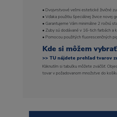
• Dvojvrstvové veľmi estetické živičné z
• Vďaka použitiu špeciálnej živice novej 
• Garantujeme Vám minimálne 2 ročnú stabi
• Zuby sú dodávané v 16-tich farbách a ka
• Pomocou použitých fluorescenčných pi
Kde si môžem vybrať
>>
TU nájdete prehľad tvarov z
Kliknutím si tabuľku môžete zväčšiť. Obj
tovar v požadovanom množstve do košík