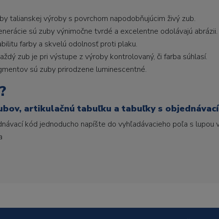
uby talianskej výroby s povrchom napodobňujúcim živý zub.
generácie sú zuby výnimočne tvrdé a excelentne odolávajú abrázii.
litu farby a skvelú odolnosť proti plaku.
ždý zub je pri výstupe z výroby kontrolovaný, či farba súhlasí.
gmentov sú zuby prirodzene luminescentné.
?
ubov, artikulačnú tabuľku a tabuľky s objednávac
ednávací kód jednoducho napíšte do vyhľadávacieho poľa s lupou v
a