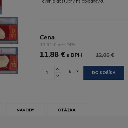
Tovar je dostupný
na objednávku
Cena
11,31 € bez DPH
11,88 €
s DPH
12,00 €
ks
DO KOŠÍKA
NÁVODY
OTÁZKA