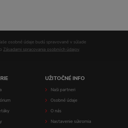
aše osobné údaje budú spravované v súlade
so
Zásadami spracovania osobných údajov
.
RIE
UŽITOČNÉ INFO
a
Naši partneri
órium
Osobné údaje
etáky
O nás
y
Nastavenie súkromia