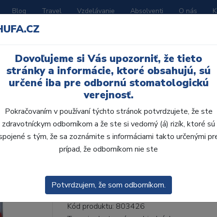
Blog
Travel
Vzdelávanie
Absolventi
O nás
K
HUFA.CZ
BORATÓRIUM
AKČNÉ LETÁKY
KATALÓGY
Dovoľujeme si Vás upozorniť, že tieto
42-I42-D44, C2
stránky a informácie, ktoré obsahujú, sú
určené iba pre odbornú stomatologickú
verejnosť.
Pokračovaním v používaní týchto stránok potvrdzujete, že ste
zdravotníckym odborníkom a že ste si vedomý (á) rizík, ktoré sú
AcryRock 1x28 S42-I4
spojené s tým, že sa zoznámite s informáciami takto určenými pr
prípad, že odborníkom nie ste
• Dvojvrstvové veľmi estetické živičné zuby
zub.• Vďaka použitiu špeciálnej živice novej
odolávajú ab...
ZOBRAZIT VÍCE
Potvrdzujem, že som odborníkom.
Kód produktu: 803426