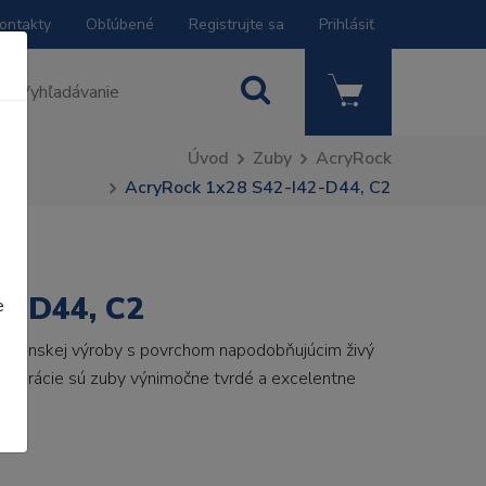
ontakty
Obľúbené
Registrujte sa
Prihlásiť
Úvod
Zuby
AcryRock
AcryRock 1x28 S42-I42-D44, C2
2-D44, C2
e
 talianskej výroby s povrchom napodobňujúcim živý
 generácie sú zuby výnimočne tvrdé a excelentne