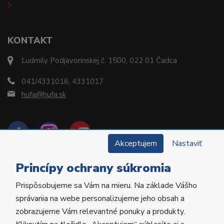
KONTAKT
Ľudmily Podjavorinskej č. 1500, 022 01 Čadca
041/4331016, 4331017
hufa@hufa.sk
Akceptujem
Nastaviť
Princípy ochrany súkromia
Prispôsobujeme sa Vám na mieru. Na základe Vášho
Copyright © 2022 Hu-Fa Dental a.s. Všetky práva
správania na webe personalizujeme jeho obsah a
vyhradené.
zobrazujeme Vám relevantné ponuky a produkty.