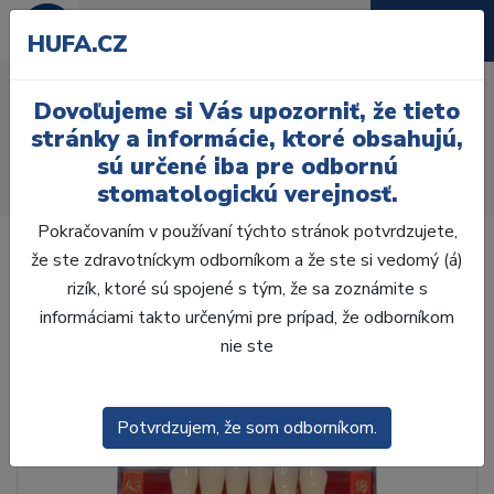
HUFA.CZ
AcryRock frontálne H 6ks
Dovoľujeme si Vás upozorniť, že tieto
S56, A4
stránky a informácie, ktoré obsahujú,
sú určené iba pre odbornú
Úvod
Zuby
AcryRock
stomatologickú verejnosť.
AcryRock frontálne H 6ks S56, A4
Pokračovaním v používaní týchto stránok potvrdzujete,
že ste zdravotníckym odborníkom a že ste si vedomý (á)
rizík, ktoré sú spojené s tým, že sa zoznámite s
informáciami takto určenými pre prípad, že odborníkom
nie ste
Potvrdzujem, že som odborníkom.