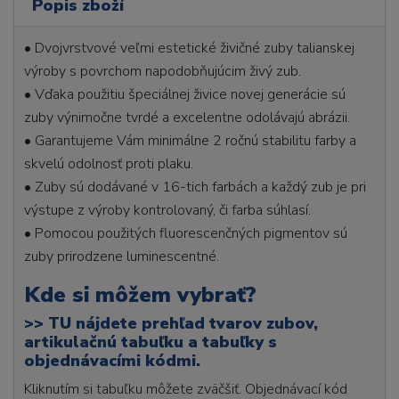
Popis zboží
• Dvojvrstvové veľmi estetické živičné zuby talianskej
výroby s povrchom napodobňujúcim živý zub.
• Vďaka použitiu špeciálnej živice novej generácie sú
zuby výnimočne tvrdé a excelentne odolávajú abrázii.
• Garantujeme Vám minimálne 2 ročnú stabilitu farby a
skvelú odolnosť proti plaku.
• Zuby sú dodávané v 16-tich farbách a každý zub je pri
výstupe z výroby kontrolovaný, či farba súhlasí.
• Pomocou použitých fluorescenčných pigmentov sú
zuby prirodzene luminescentné.
Kde si môžem vybrať?
>>
TU nájdete prehľad tvarov zubov,
artikulačnú tabuľku a tabuľky s
objednávacími kódmi.
Kliknutím si tabuľku môžete zväčšiť. Objednávací kód