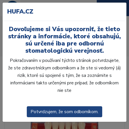
HUFA.CZ
AcryRock 1x28 S55-I66-
Dovoľujeme si Vás upozorniť, že tieto
D45, A3,5
stránky a informácie, ktoré obsahujú,
sú určené iba pre odbornú
Úvod
Zuby
AcryRock
stomatologickú verejnosť.
AcryRock 1x28 S55-I66-D45, A3,5
Pokračovaním v používaní týchto stránok potvrdzujete,
že ste zdravotníckym odborníkom a že ste si vedomý (á)
rizík, ktoré sú spojené s tým, že sa zoznámite s
informáciami takto určenými pre prípad, že odborníkom
nie ste
Potvrdzujem, že som odborníkom.