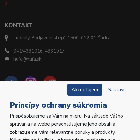
KONTAKT
Ľudmily Podjavorinskej č. 1500, 022 01 Čadca
041/4331016, 4331017
hufa@hufa.sk
Akceptujem
Nastaviť
Princípy ochrany súkromia
Prispôsobujeme sa Vám na mieru. Na základe Vášho
Copyright © 2022 Hu-Fa Dental a.s. Všetky práva
správania na webe personalizujeme jeho obsah a
vyhradené.
zobrazujeme Vám relevantné ponuky a produkty.