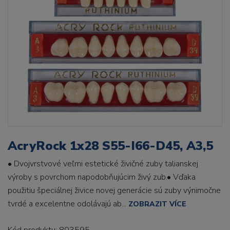
AcryRock 1x28 S55-I66-D45, A3,5
• Dvojvrstvové veľmi estetické živičné zuby talianskej
výroby s povrchom napodobňujúcim živý zub.• Vďaka
použitiu špeciálnej živice novej generácie sú zuby výnimočne
tvrdé a excelentne odolávajú ab...
ZOBRAZIT VÍCE