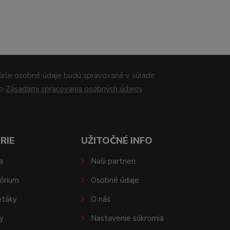
aše osobné údaje budú spravované v súlade
so
Zásadami spracovania osobných údajov
.
RIE
UŽITOČNÉ INFO
a
Naši partneri
órium
Osobné údaje
etáky
O nás
y
Nastavenie súkromia