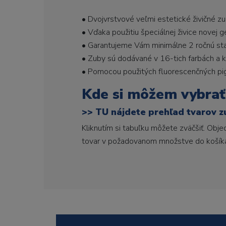
• Dvojvrstvové veľmi estetické živičné z
• Vďaka použitiu špeciálnej živice novej 
• Garantujeme Vám minimálne 2 ročnú stabi
• Zuby sú dodávané v 16-tich farbách a ka
• Pomocou použitých fluorescenčných pi
Kde si môžem vybrať
>>
TU nájdete prehľad tvarov z
Kliknutím si tabuľku môžete zväčšiť. Obj
tovar v požadovanom množstve do košík