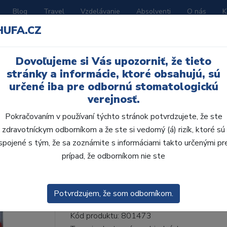
Blog
Travel
Vzdelávanie
Absolventi
O nás
K
HUFA.CZ
BORATÓRIUM
AKČNÉ LETÁKY
KATALÓGY
Dovoľujeme si Vás upozorniť, že tieto
ne H 6ks S66, C1
stránky a informácie, ktoré obsahujú, sú
určené iba pre odbornú stomatologickú
verejnosť.
Pokračovaním v používaní týchto stránok potvrdzujete, že ste
zdravotníckym odborníkom a že ste si vedomý (á) rizík, ktoré sú
AcryRock frontálne H 
spojené s tým, že sa zoznámite s informáciami takto určenými pr
prípad, že odborníkom nie ste
• Dvojvrstvové veľmi estetické živičné zuby
zub.• Vďaka použitiu špeciálnej živice novej
odolávajú ab...
ZOBRAZIT VÍCE
Potvrdzujem, že som odborníkom.
Kód produktu: 801473