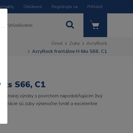
ontakty
Obľúbené
Registrujte sa
Prihlásiť
Úvod
Zuby
AcryRock
AcryRock frontálne H 6ks S66, C1
6ks S66, C1
e
 talianskej výroby s povrchom napodobňujúcim živý
 generácie sú zuby výnimočne tvrdé a excelentne