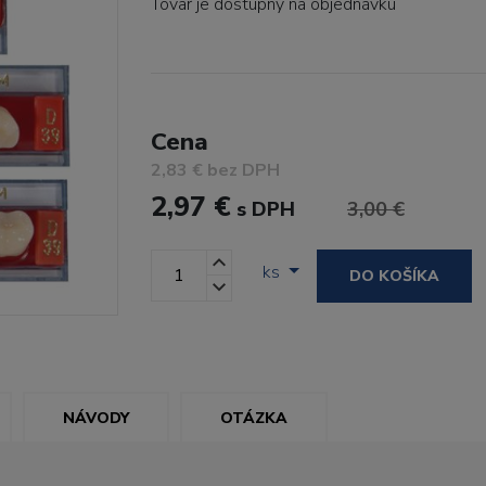
Tovar je dostupný
na objednávku
Cena
2,83 € bez DPH
2,97 €
s DPH
3,00 €
ks
DO KOŠÍKA
NÁVODY
OTÁZKA