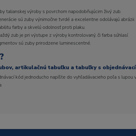
uby talianskej výroby s povrchom napodobňujúcim živý zub.
generácie sú zuby výnimočne tvrdé a excelentne odolávajú abrázii.
litu farby a skvelú odolnosť proti plaku.
ždý zub je pri výstupe z výroby kontrolovaný, či farba súhlasí.
gmentov sú zuby prirodzene luminescentné.
?
ubov, artikulačnú tabuľku a tabuľky s objednávac
ednávací kód jednoducho napíšte do vyhľadávacieho poľa s lupou v
a