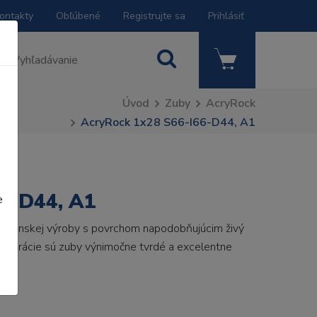
ontakty
Obľúbené
Registrujte sa
Prihlásiť
Úvod
Zuby
AcryRock
AcryRock 1x28 S66-I66-D44, A1
6-D44, A1
e
 talianskej výroby s povrchom napodobňujúcim živý
 generácie sú zuby výnimočne tvrdé a excelentne