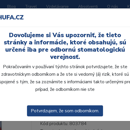
Blog
Travel
Vzdelávanie
Absolventi
O nás
K
HUFA.CZ
BORATÓRIUM
AKČNÉ LETÁKY
KATALÓGY
Dovoľujeme si Vás upozorniť, že tieto
66-I66-D44, A1
stránky a informácie, ktoré obsahujú, sú
určené iba pre odbornú stomatologickú
verejnosť.
Pokračovaním v používaní týchto stránok potvrdzujete, že ste
zdravotníckym odborníkom a že ste si vedomý (á) rizík, ktoré sú
AcryRock 1x28 S66-I6
spojené s tým, že sa zoznámite s informáciami takto určenými pr
prípad, že odborníkom nie ste
• Dvojvrstvové veľmi estetické živičné zuby
zub.• Vďaka použitiu špeciálnej živice novej
odolávajú ab...
ZOBRAZIT VÍCE
Potvrdzujem, že som odborníkom.
Kód produktu: 803784