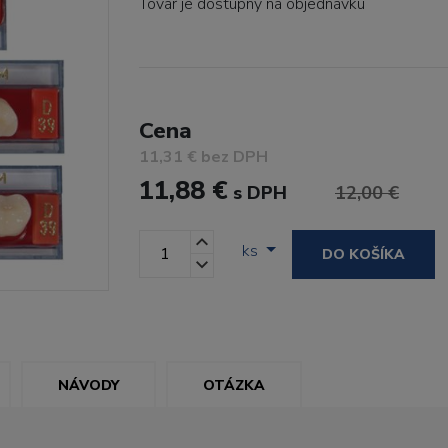
Tovar je dostupný
na objednávku
Cena
11,31 € bez DPH
11,88 €
s DPH
12,00 €
ks
DO KOŠÍKA
NÁVODY
OTÁZKA