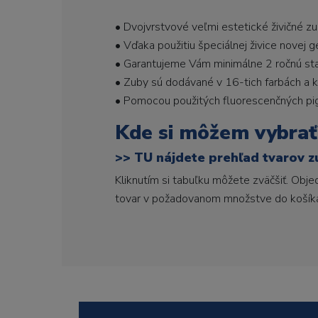
• Dvojvrstvové veľmi estetické živičné z
• Vďaka použitiu špeciálnej živice novej 
• Garantujeme Vám minimálne 2 ročnú stabi
• Zuby sú dodávané v 16-tich farbách a ka
• Pomocou použitých fluorescenčných pi
Kde si môžem vybrať
>>
TU nájdete prehľad tvarov z
Kliknutím si tabuľku môžete zväčšiť. Obj
tovar v požadovanom množstve do košík