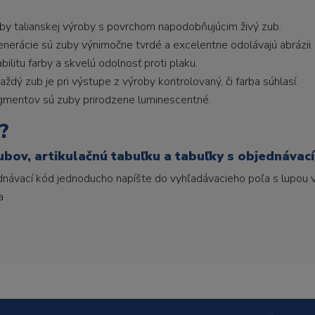
uby talianskej výroby s povrchom napodobňujúcim živý zub.
generácie sú zuby výnimočne tvrdé a excelentne odolávajú abrázii.
litu farby a skvelú odolnosť proti plaku.
ždý zub je pri výstupe z výroby kontrolovaný, či farba súhlasí.
gmentov sú zuby prirodzene luminescentné.
?
ubov, artikulačnú tabuľku a tabuľky s objednávac
ednávací kód jednoducho napíšte do vyhľadávacieho poľa s lupou v
a