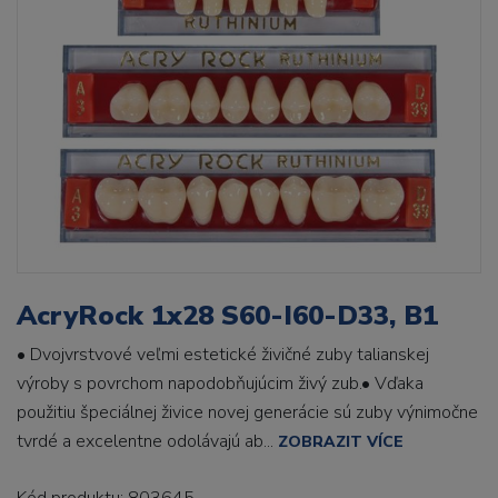
AcryRock 1x28 S60-I60-D33, B1
• Dvojvrstvové veľmi estetické živičné zuby talianskej
výroby s povrchom napodobňujúcim živý zub.• Vďaka
použitiu špeciálnej živice novej generácie sú zuby výnimočne
tvrdé a excelentne odolávajú ab...
ZOBRAZIT VÍCE