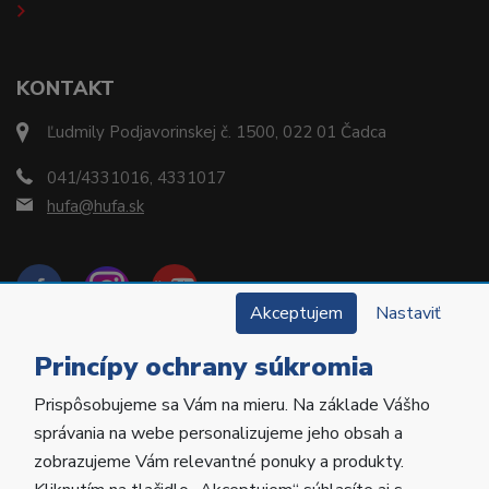
KONTAKT
Ľudmily Podjavorinskej č. 1500, 022 01 Čadca
041/4331016, 4331017
hufa@hufa.sk
Akceptujem
Nastaviť
Princípy ochrany súkromia
Prispôsobujeme sa Vám na mieru. Na základe Vášho
Copyright © 2022 Hu-Fa Dental a.s. Všetky práva
správania na webe personalizujeme jeho obsah a
vyhradené.
zobrazujeme Vám relevantné ponuky a produkty.