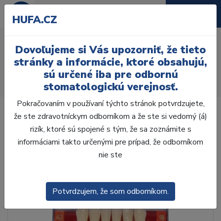
HUFA.CZ
AcryRock 1x28 S60-I60-
Dovoľujeme si Vás upozorniť, že tieto
D33, B1
stránky a informácie, ktoré obsahujú,
sú určené iba pre odbornú
Úvod
Zuby
AcryRock
stomatologickú verejnosť.
AcryRock 1x28 S60-I60-D33, B1
Pokračovaním v používaní týchto stránok potvrdzujete,
že ste zdravotníckym odborníkom a že ste si vedomý (á)
rizík, ktoré sú spojené s tým, že sa zoznámite s
informáciami takto určenými pre prípad, že odborníkom
nie ste
Potvrdzujem, že som odborníkom.