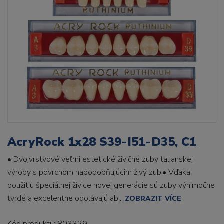
AcryRock 1x28 S39-I51-D35, C1
• Dvojvrstvové veľmi estetické živičné zuby talianskej
výroby s povrchom napodobňujúcim živý zub.• Vďaka
použitiu špeciálnej živice novej generácie sú zuby výnimočne
tvrdé a excelentne odolávajú ab...
ZOBRAZIT VÍCE