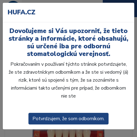
HUFA.CZ
AcryRock 1x28 S39-I51-
Dovoľujeme si Vás upozorniť, že tieto
D35, C1
stránky a informácie, ktoré obsahujú,
sú určené iba pre odbornú
Úvod
Zuby
AcryRock
stomatologickú verejnosť.
AcryRock 1x28 S39-I51-D35, C1
Pokračovaním v používaní týchto stránok potvrdzujete,
že ste zdravotníckym odborníkom a že ste si vedomý (á)
rizík, ktoré sú spojené s tým, že sa zoznámite s
informáciami takto určenými pre prípad, že odborníkom
nie ste
Potvrdzujem, že som odborníkom.