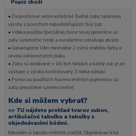
Popis zboží
• Dvojvrstvové veľmi estetické živičné zuby talianskej
výroby s povrchom napodobňujúcim živý zub.
• Vďaka použitiu špeciálnej živice novej generácie sú
zuby výnimočne tvrdé a excelentne odolávajú abrázii.
• Garantujeme Vám minimálne 2 ročnú stabilitu farby a
skvelú odolnosť proti plaku.
• Zuby sú dodávané v 16-tich farbách a každý zub je pri
výstupe z výroby kontrolovaný, či farba súhlasí.
• Pomocou použitých fluorescenčných pigmentov sú
zuby prirodzene luminescentné.
Kde si môžem vybrať?
>>
TU nájdete prehľad tvarov zubov,
artikulačnú tabuľku a tabuľky s
objednávacími kódmi.
Kliknutím si tabuľku môžete zväčšiť. Objednávací kód