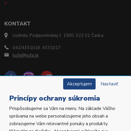
KONTAKT
Ľudmily Podjavorinskej č. 1500, 022 01 Čadca
041/4331016, 4331017
hufa@hufa.sk
Akceptujem
Nastaviť
Princípy ochrany súkromia
Prispôsobujeme sa Vám na mieru. Na základe Vášho
Copyright © 2022 Hu-Fa Dental a.s. Všetky práva
správania na webe personalizujeme jeho obsah a
vyhradené.
zobrazujeme Vám relevantné ponuky a produkty.