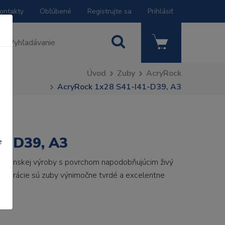
ontakty
Obľúbené
Registrujte sa
Prihlásiť
Úvod
Zuby
AcryRock
AcryRock 1x28 S41-I41-D39, A3
1-D39, A3
e
 talianskej výroby s povrchom napodobňujúcim živý
 generácie sú zuby výnimočne tvrdé a excelentne