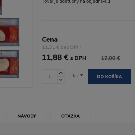
Tovar je dostupný
na objednávku
Cena
11,31 € bez DPH
11,88 €
s DPH
12,00 €
ks
DO KOŠÍKA
NÁVODY
OTÁZKA