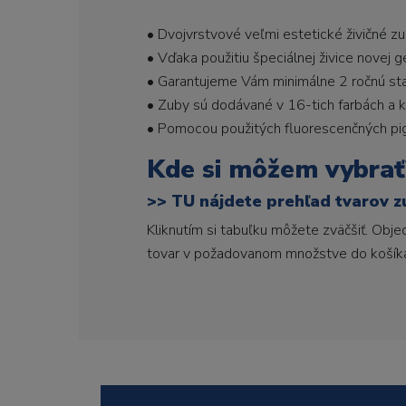
• Dvojvrstvové veľmi estetické živičné z
• Vďaka použitiu špeciálnej živice novej 
• Garantujeme Vám minimálne 2 ročnú stabi
• Zuby sú dodávané v 16-tich farbách a ka
• Pomocou použitých fluorescenčných pi
Kde si môžem vybrať
>>
TU nájdete prehľad tvarov z
Kliknutím si tabuľku môžete zväčšiť. Obj
tovar v požadovanom množstve do košík