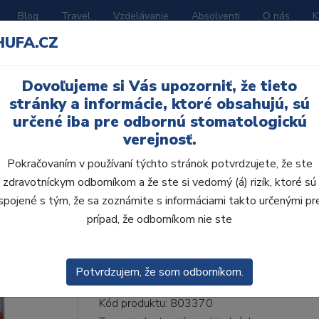
Blog
Travel
Vzdelávanie
Absolventi
O nás
K
HUFA.CZ
BORATÓRIUM
AKČNÉ LETÁKY
KATALÓGY
Dovoľujeme si Vás upozorniť, že tieto
41-I41-D39, A3
stránky a informácie, ktoré obsahujú, sú
určené iba pre odbornú stomatologickú
verejnosť.
Pokračovaním v používaní týchto stránok potvrdzujete, že ste
zdravotníckym odborníkom a že ste si vedomý (á) rizík, ktoré sú
AcryRock 1x28 S41-I4
spojené s tým, že sa zoznámite s informáciami takto určenými pr
prípad, že odborníkom nie ste
• Dvojvrstvové veľmi estetické živičné zuby
zub.• Vďaka použitiu špeciálnej živice novej
odolávajú ab...
ZOBRAZIT VÍCE
Potvrdzujem, že som odborníkom.
Kód produktu: 803370