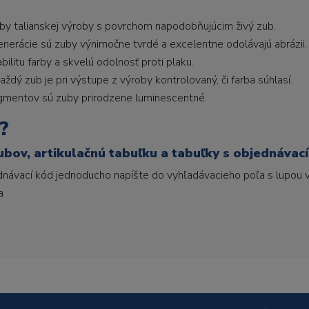
uby talianskej výroby s povrchom napodobňujúcim živý zub.
generácie sú zuby výnimočne tvrdé a excelentne odolávajú abrázii.
litu farby a skvelú odolnosť proti plaku.
ždý zub je pri výstupe z výroby kontrolovaný, či farba súhlasí.
gmentov sú zuby prirodzene luminescentné.
?
ubov, artikulačnú tabuľku a tabuľky s objednávac
ednávací kód jednoducho napíšte do vyhľadávacieho poľa s lupou v
a