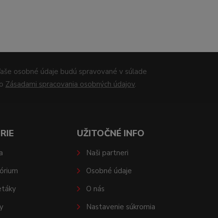
aše osobné údaje budú spravované v súlade
so
Zásadami spracovania osobných údajov
.
RIE
UŽITOČNÉ INFO
a
Naši partneri
órium
Osobné údaje
etáky
O nás
y
Nastavenie súkromia