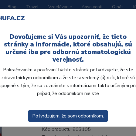
Blog
Travel
Vzdelávanie
Absolventi
O nás
K
HUFA.CZ
BORATÓRIUM
AKČNÉ LETÁKY
KATALÓGY
Dovoľujeme si Vás upozorniť, že tieto
18-I18-D39, C1
stránky a informácie, ktoré obsahujú, sú
určené iba pre odbornú stomatologickú
verejnosť.
Pokračovaním v používaní týchto stránok potvrdzujete, že ste
zdravotníckym odborníkom a že ste si vedomý (á) rizík, ktoré sú
AcryRock 1x28 S18-I1
spojené s tým, že sa zoznámite s informáciami takto určenými pr
prípad, že odborníkom nie ste
• Dvojvrstvové veľmi estetické živičné zuby
zub.• Vďaka použitiu špeciálnej živice novej
odolávajú ab...
ZOBRAZIT VÍCE
Potvrdzujem, že som odborníkom.
Kód produktu: 803105