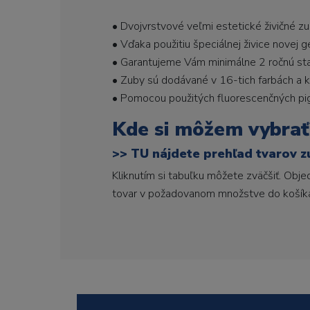
• Dvojvrstvové veľmi estetické živičné z
• Vďaka použitiu špeciálnej živice novej 
• Garantujeme Vám minimálne 2 ročnú stabi
• Zuby sú dodávané v 16-tich farbách a ka
• Pomocou použitých fluorescenčných pi
Kde si môžem vybrať
>>
TU nájdete prehľad tvarov z
Kliknutím si tabuľku môžete zväčšiť. Obj
tovar v požadovanom množstve do košík