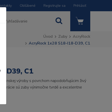
ontakty
Obľúbené
Registrujte sa
Prihlásiť
Úvod
Zuby
AcryRock
AcryRock 1x28 S18-I18-D39, C1
8-D39, C1
e
 talianskej výroby s povrchom napodobňujúcim živý
 generácie sú zuby výnimočne tvrdé a excelentne