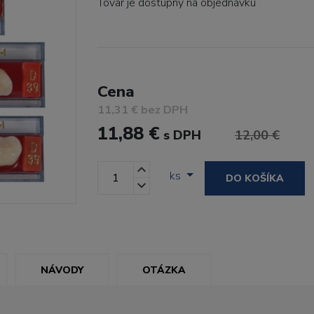
Tovar je dostupný
na objednávku
Cena
11,31 € bez DPH
11,88 €
s DPH
12,00 €
ks
DO KOŠÍKA
NÁVODY
OTÁZKA