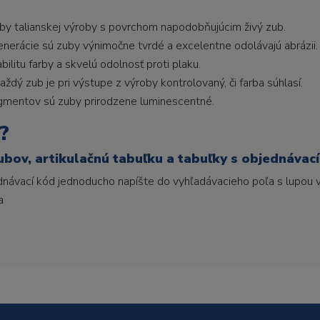
uby talianskej výroby s povrchom napodobňujúcim živý zub.
generácie sú zuby výnimočne tvrdé a excelentne odolávajú abrázii.
litu farby a skvelú odolnosť proti plaku.
ždý zub je pri výstupe z výroby kontrolovaný, či farba súhlasí.
gmentov sú zuby prirodzene luminescentné.
?
ubov, artikulačnú tabuľku a tabuľky s objednávac
ednávací kód jednoducho napíšte do vyhľadávacieho poľa s lupou v
a