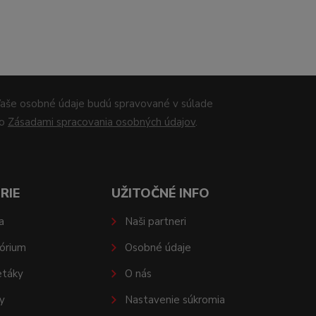
aše osobné údaje budú spravované v súlade
so
Zásadami spracovania osobných údajov
.
RIE
UŽITOČNÉ INFO
a
Naši partneri
órium
Osobné údaje
etáky
O nás
y
Nastavenie súkromia