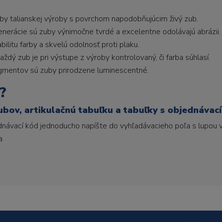
uby talianskej výroby s povrchom napodobňujúcim živý zub.
generácie sú zuby výnimočne tvrdé a excelentne odolávajú abrázii.
litu farby a skvelú odolnosť proti plaku.
ždý zub je pri výstupe z výroby kontrolovaný, či farba súhlasí.
gmentov sú zuby prirodzene luminescentné.
?
ubov, artikulačnú tabuľku a tabuľky s objednávac
ednávací kód jednoducho napíšte do vyhľadávacieho poľa s lupou v
a