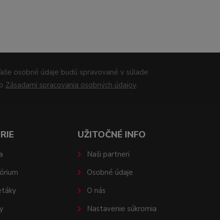
aše osobné údaje budú spravované v súlade
so
Zásadami spracovania osobných údajov
.
RIE
UŽITOČNÉ INFO
a
Naši partneri
órium
Osobné údaje
etáky
O nás
y
Nastavenie súkromia