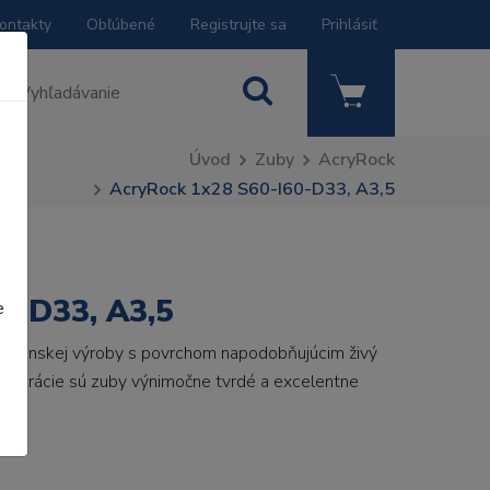
ontakty
Obľúbené
Registrujte sa
Prihlásiť
Úvod
Zuby
AcryRock
AcryRock 1x28 S60-I60-D33, A3,5
0-D33, A3,5
e
 talianskej výroby s povrchom napodobňujúcim živý
 generácie sú zuby výnimočne tvrdé a excelentne