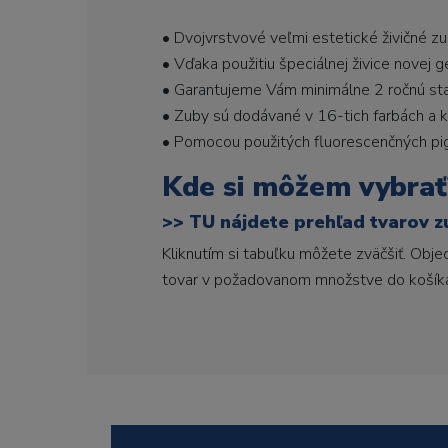
• Dvojvrstvové veľmi estetické živičné z
• Vďaka použitiu špeciálnej živice novej 
• Garantujeme Vám minimálne 2 ročnú stabi
• Zuby sú dodávané v 16-tich farbách a ka
• Pomocou použitých fluorescenčných pi
Kde si môžem vybrať
>>
TU nájdete prehľad tvarov z
Kliknutím si tabuľku môžete zväčšiť. Obj
tovar v požadovanom množstve do košík