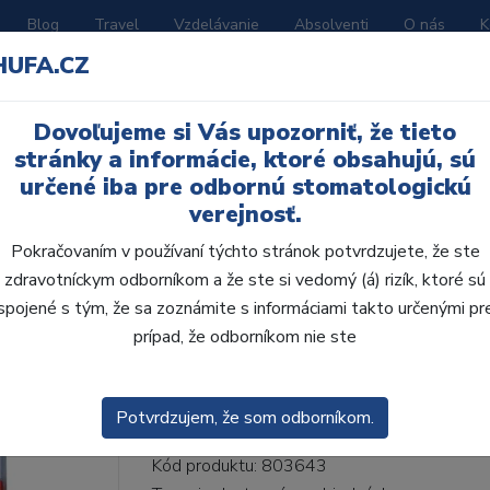
Blog
Travel
Vzdelávanie
Absolventi
O nás
K
HUFA.CZ
BORATÓRIUM
AKČNÉ LETÁKY
KATALÓGY
Dovoľujeme si Vás upozorniť, že tieto
60-I60-D33, A3,5
stránky a informácie, ktoré obsahujú, sú
určené iba pre odbornú stomatologickú
verejnosť.
Pokračovaním v používaní týchto stránok potvrdzujete, že ste
zdravotníckym odborníkom a že ste si vedomý (á) rizík, ktoré sú
AcryRock 1x28 S60-I6
spojené s tým, že sa zoznámite s informáciami takto určenými pr
prípad, že odborníkom nie ste
• Dvojvrstvové veľmi estetické živičné zuby
zub.• Vďaka použitiu špeciálnej živice novej
odolávajú ab...
ZOBRAZIT VÍCE
Potvrdzujem, že som odborníkom.
Kód produktu: 803643