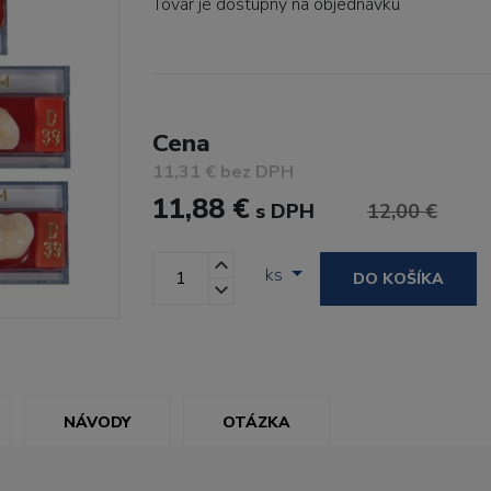
Tovar je dostupný
na objednávku
Cena
11,31 € bez DPH
11,88 €
s DPH
12,00 €
ks
DO KOŠÍKA
NÁVODY
OTÁZKA