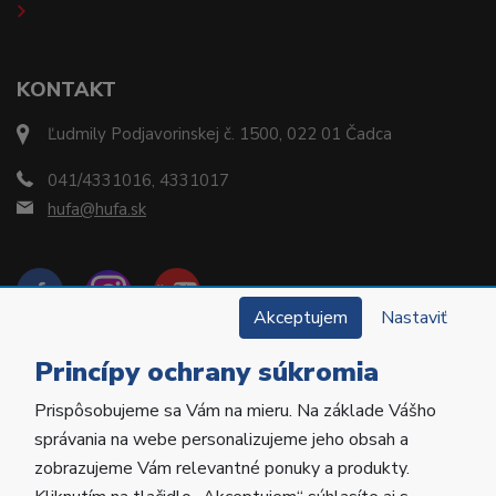
KONTAKT
Ľudmily Podjavorinskej č. 1500, 022 01 Čadca
041/4331016, 4331017
hufa@hufa.sk
Akceptujem
Nastaviť
Princípy ochrany súkromia
Prispôsobujeme sa Vám na mieru. Na základe Vášho
Copyright © 2022 Hu-Fa Dental a.s. Všetky práva
správania na webe personalizujeme jeho obsah a
vyhradené.
zobrazujeme Vám relevantné ponuky a produkty.