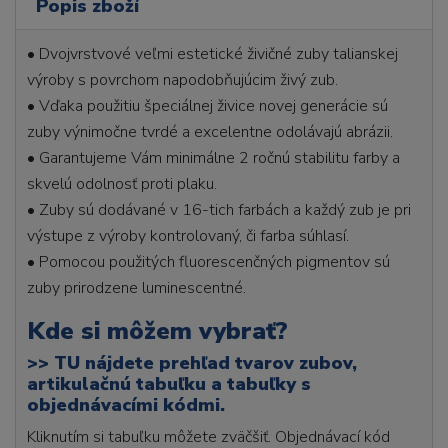
Popis zboží
• Dvojvrstvové veľmi estetické živičné zuby talianskej
výroby s povrchom napodobňujúcim živý zub.
• Vďaka použitiu špeciálnej živice novej generácie sú
zuby výnimočne tvrdé a excelentne odolávajú abrázii.
• Garantujeme Vám minimálne 2 ročnú stabilitu farby a
skvelú odolnosť proti plaku.
• Zuby sú dodávané v 16-tich farbách a každý zub je pri
výstupe z výroby kontrolovaný, či farba súhlasí.
• Pomocou použitých fluorescenčných pigmentov sú
zuby prirodzene luminescentné.
Kde si môžem vybrať?
>>
TU nájdete prehľad tvarov zubov,
artikulačnú tabuľku a tabuľky s
objednávacími kódmi.
Kliknutím si tabuľku môžete zväčšiť. Objednávací kód