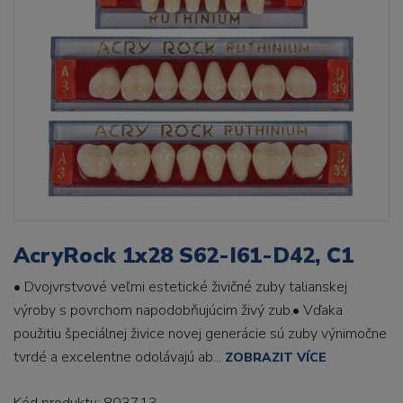
AcryRock 1x28 S62-I61-D42, C1
• Dvojvrstvové veľmi estetické živičné zuby talianskej
výroby s povrchom napodobňujúcim živý zub.• Vďaka
použitiu špeciálnej živice novej generácie sú zuby výnimočne
tvrdé a excelentne odolávajú ab...
ZOBRAZIT VÍCE