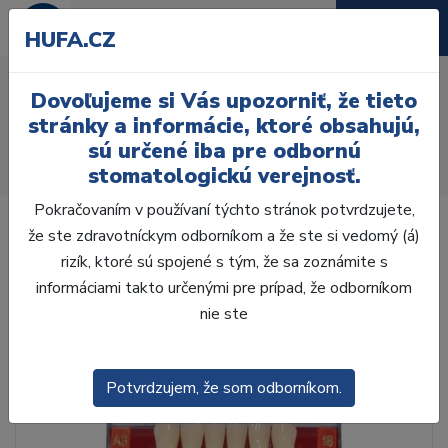
HUFA.CZ
AcryRock 1x28 S62-I61-
Dovoľujeme si Vás upozorniť, že tieto
D42, C1
stránky a informácie, ktoré obsahujú,
sú určené iba pre odbornú
Úvod
Zuby
AcryRock
stomatologickú verejnosť.
AcryRock 1x28 S62-I61-D42, C1
Pokračovaním v používaní týchto stránok potvrdzujete,
že ste zdravotníckym odborníkom a že ste si vedomý (á)
rizík, ktoré sú spojené s tým, že sa zoznámite s
informáciami takto určenými pre prípad, že odborníkom
nie ste
Potvrdzujem, že som odborníkom.