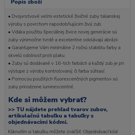
Popis zboží
• Dvojvrstvové veľmi estetické živičné zuby talianskej
výroby s povrchom napodobňujúcim živý zub.
• Vďaka použitiu špeciálnej živice novej generácie sú
zuby výnimočne tvrdé a excelentne odolávajú abrázii.
• Garantujeme Vám minimálne 2 ročnú stabilitu farby a
skvelú odolnosť proti plaku.
• Zuby sú dodávané v 16-tich farbách a každý zub je pri
výstupe z výroby kontrolovaný, či farba súhlasí.
• Pomocou použitých fluorescenčných pigmentov sú
zuby prirodzene luminescentné.
Kde si môžem vybrať?
>>
TU nájdete prehľad tvarov zubov,
artikulačnú tabuľku a tabuľky s
objednávacími kódmi.
Kliknutím si tabuľku môžete zväčšiť. Objednávací kód