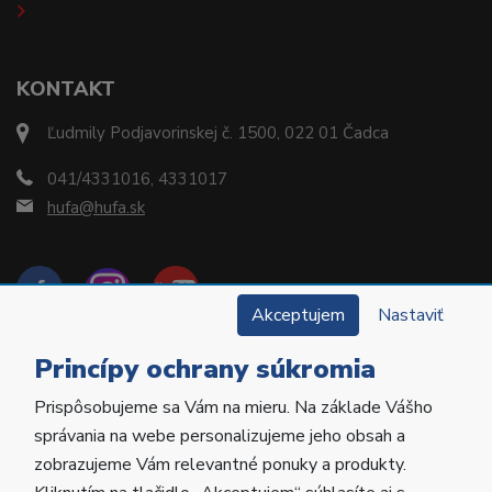
KONTAKT
Ľudmily Podjavorinskej č. 1500, 022 01 Čadca
041/4331016, 4331017
hufa@hufa.sk
Akceptujem
Nastaviť
Princípy ochrany súkromia
Prispôsobujeme sa Vám na mieru. Na základe Vášho
Copyright © 2022 Hu-Fa Dental a.s. Všetky práva
správania na webe personalizujeme jeho obsah a
vyhradené.
zobrazujeme Vám relevantné ponuky a produkty.