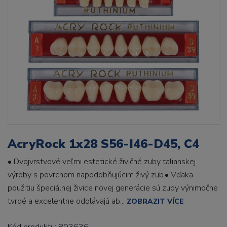
AcryRock 1x28 S56-I46-D45, C4
• Dvojvrstvové veľmi estetické živičné zuby talianskej
výroby s povrchom napodobňujúcim živý zub.• Vďaka
použitiu špeciálnej živice novej generácie sú zuby výnimočne
tvrdé a excelentne odolávajú ab...
ZOBRAZIT VÍCE