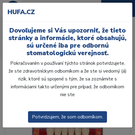
HUFA.CZ
AcryRock 1x28 S56-I46-
Dovoľujeme si Vás upozorniť, že tieto
D45, C4
stránky a informácie, ktoré obsahujú,
sú určené iba pre odbornú
Úvod
Zuby
AcryRock
stomatologickú verejnosť.
AcryRock 1x28 S56-I46-D45, C4
Pokračovaním v používaní týchto stránok potvrdzujete,
že ste zdravotníckym odborníkom a že ste si vedomý (á)
rizík, ktoré sú spojené s tým, že sa zoznámite s
informáciami takto určenými pre prípad, že odborníkom
nie ste
Potvrdzujem, že som odborníkom.