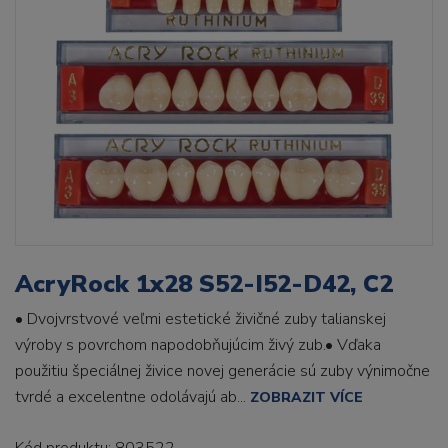
AcryRock 1x28 S52-I52-D42, C2
• Dvojvrstvové veľmi estetické živičné zuby talianskej
výroby s povrchom napodobňujúcim živý zub.• Vďaka
použitiu špeciálnej živice novej generácie sú zuby výnimočne
tvrdé a excelentne odolávajú ab...
ZOBRAZIT VÍCE