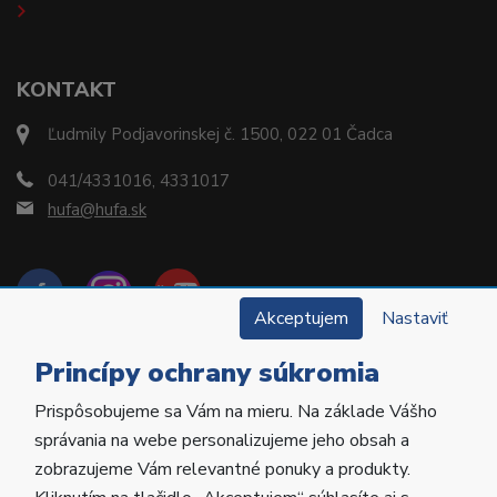
KONTAKT
Ľudmily Podjavorinskej č. 1500, 022 01 Čadca
041/4331016, 4331017
hufa@hufa.sk
Akceptujem
Nastaviť
Princípy ochrany súkromia
Prispôsobujeme sa Vám na mieru. Na základe Vášho
Copyright © 2022 Hu-Fa Dental a.s. Všetky práva
správania na webe personalizujeme jeho obsah a
vyhradené.
zobrazujeme Vám relevantné ponuky a produkty.