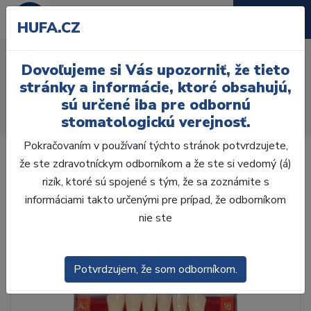
HUFA.CZ
AcryRock 1x28 S52-I52-
Dovoľujeme si Vás upozorniť, že tieto
D42, C2
stránky a informácie, ktoré obsahujú,
sú určené iba pre odbornú
Úvod
Zuby
AcryRock
stomatologickú verejnosť.
AcryRock 1x28 S52-I52-D42, C2
Pokračovaním v používaní týchto stránok potvrdzujete,
že ste zdravotníckym odborníkom a že ste si vedomý (á)
rizík, ktoré sú spojené s tým, že sa zoznámite s
informáciami takto určenými pre prípad, že odborníkom
nie ste
Potvrdzujem, že som odborníkom.