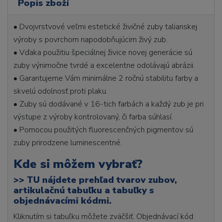
Popis zboží
• Dvojvrstvové veľmi estetické živičné zuby talianskej
výroby s povrchom napodobňujúcim živý zub.
• Vďaka použitiu špeciálnej živice novej generácie sú
zuby výnimočne tvrdé a excelentne odolávajú abrázii.
• Garantujeme Vám minimálne 2 ročnú stabilitu farby a
skvelú odolnosť proti plaku.
• Zuby sú dodávané v 16-tich farbách a každý zub je pri
výstupe z výroby kontrolovaný, či farba súhlasí.
• Pomocou použitých fluorescenčných pigmentov sú
zuby prirodzene luminescentné.
Kde si môžem vybrať?
>>
TU nájdete prehľad tvarov zubov,
artikulačnú tabuľku a tabuľky s
objednávacími kódmi.
Kliknutím si tabuľku môžete zväčšiť. Objednávací kód