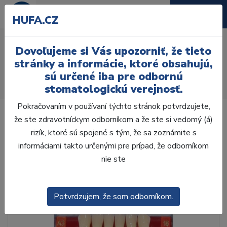
HUFA.CZ
AcryRock 1x28 S26-I46-
Dovoľujeme si Vás upozorniť, že tieto
D45, D2
stránky a informácie, ktoré obsahujú,
sú určené iba pre odbornú
Úvod
Zuby
AcryRock
stomatologickú verejnosť.
AcryRock 1x28 S26-I46-D45, D2
Pokračovaním v používaní týchto stránok potvrdzujete,
že ste zdravotníckym odborníkom a že ste si vedomý (á)
rizík, ktoré sú spojené s tým, že sa zoznámite s
informáciami takto určenými pre prípad, že odborníkom
nie ste
Potvrdzujem, že som odborníkom.