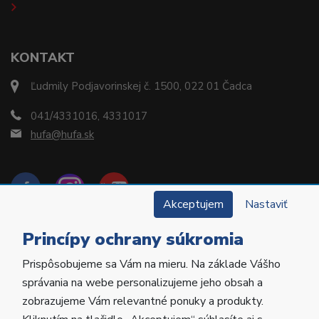
KONTAKT
Ľudmily Podjavorinskej č. 1500, 022 01 Čadca
041/4331016, 4331017
hufa@hufa.sk
Akceptujem
Nastaviť
Princípy ochrany súkromia
Prispôsobujeme sa Vám na mieru. Na základe Vášho
Copyright © 2022 Hu-Fa Dental a.s. Všetky práva
správania na webe personalizujeme jeho obsah a
vyhradené.
zobrazujeme Vám relevantné ponuky a produkty.