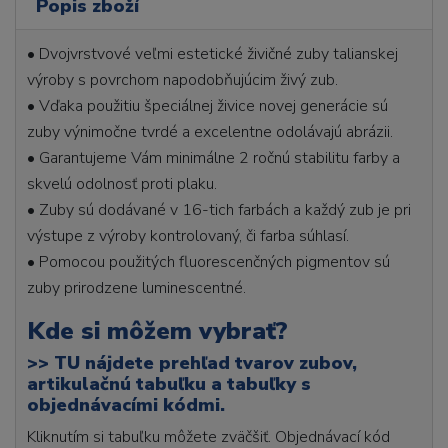
Popis zboží
• Dvojvrstvové veľmi estetické živičné zuby talianskej
výroby s povrchom napodobňujúcim živý zub.
• Vďaka použitiu špeciálnej živice novej generácie sú
zuby výnimočne tvrdé a excelentne odolávajú abrázii.
• Garantujeme Vám minimálne 2 ročnú stabilitu farby a
skvelú odolnosť proti plaku.
• Zuby sú dodávané v 16-tich farbách a každý zub je pri
výstupe z výroby kontrolovaný, či farba súhlasí.
• Pomocou použitých fluorescenčných pigmentov sú
zuby prirodzene luminescentné.
Kde si môžem vybrať?
>>
TU nájdete prehľad tvarov zubov,
artikulačnú tabuľku a tabuľky s
objednávacími kódmi.
Kliknutím si tabuľku môžete zväčšiť. Objednávací kód