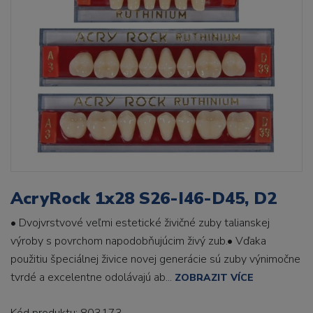
AcryRock 1x28 S26-I46-D45, D2
• Dvojvrstvové veľmi estetické živičné zuby talianskej
výroby s povrchom napodobňujúcim živý zub.• Vďaka
použitiu špeciálnej živice novej generácie sú zuby výnimočne
tvrdé a excelentne odolávajú ab...
ZOBRAZIT VÍCE