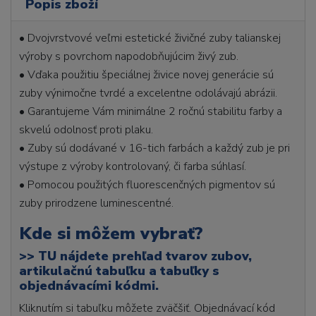
Popis zboží
• Dvojvrstvové veľmi estetické živičné zuby talianskej
výroby s povrchom napodobňujúcim živý zub.
• Vďaka použitiu špeciálnej živice novej generácie sú
zuby výnimočne tvrdé a excelentne odolávajú abrázii.
• Garantujeme Vám minimálne 2 ročnú stabilitu farby a
skvelú odolnosť proti plaku.
• Zuby sú dodávané v 16-tich farbách a každý zub je pri
výstupe z výroby kontrolovaný, či farba súhlasí.
• Pomocou použitých fluorescenčných pigmentov sú
zuby prirodzene luminescentné.
Kde si môžem vybrať?
>>
TU nájdete prehľad tvarov zubov,
artikulačnú tabuľku a tabuľky s
objednávacími kódmi.
Kliknutím si tabuľku môžete zväčšiť. Objednávací kód