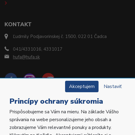
KONTAKT
Ľudmily Podjavorinskej č. 1500, 022 01 Čadca
041/4331016, 4331017
hufa@hufa.sk
Akceptujem
Nastaviť
Princípy ochrany súkromia
Prispôsobujeme sa Vám na mieru. Na základe Vášho
Copyright © 2022 Hu-Fa Dental a.s. Všetky práva
správania na webe personalizujeme jeho obsah a
vyhradené.
zobrazujeme Vám relevantné ponuky a produkty.