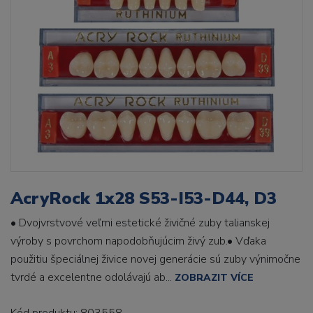
AcryRock 1x28 S53-I53-D44, D3
• Dvojvrstvové veľmi estetické živičné zuby talianskej
výroby s povrchom napodobňujúcim živý zub.• Vďaka
použitiu špeciálnej živice novej generácie sú zuby výnimočne
tvrdé a excelentne odolávajú ab...
ZOBRAZIT VÍCE