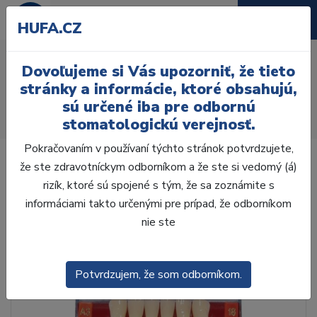
HUFA.CZ
AcryRock 1x28 S53-I53-
Dovoľujeme si Vás upozorniť, že tieto
D44, D3
stránky a informácie, ktoré obsahujú,
sú určené iba pre odbornú
Úvod
Zuby
AcryRock
stomatologickú verejnosť.
AcryRock 1x28 S53-I53-D44, D3
Pokračovaním v používaní týchto stránok potvrdzujete,
že ste zdravotníckym odborníkom a že ste si vedomý (á)
rizík, ktoré sú spojené s tým, že sa zoznámite s
informáciami takto určenými pre prípad, že odborníkom
nie ste
Potvrdzujem, že som odborníkom.