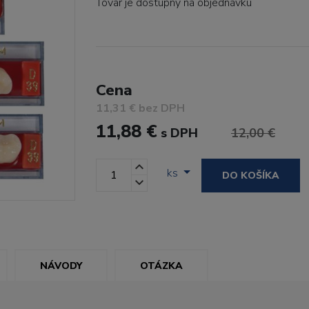
Tovar je dostupný
na objednávku
Cena
11,31 € bez DPH
11,88 €
s DPH
12,00 €
ks
DO KOŠÍKA
NÁVODY
OTÁZKA