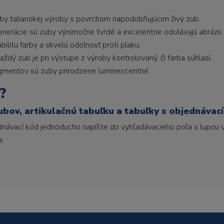
uby talianskej výroby s povrchom napodobňujúcim živý zub.
generácie sú zuby výnimočne tvrdé a excelentne odolávajú abrázii.
litu farby a skvelú odolnosť proti plaku.
ždý zub je pri výstupe z výroby kontrolovaný, či farba súhlasí.
gmentov sú zuby prirodzene luminescentné.
?
ubov, artikulačnú tabuľku a tabuľky s objednávac
ednávací kód jednoducho napíšte do vyhľadávacieho poľa s lupou v
a