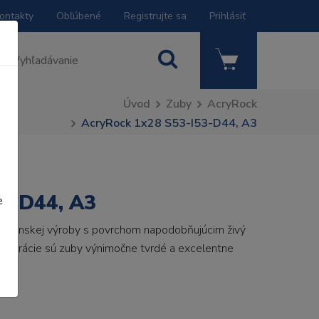
ontakty
Obľúbené
Registrujte sa
Prihlásiť
Úvod
Zuby
AcryRock
AcryRock 1x28 S53-I53-D44, A3
3-D44, A3
e
 talianskej výroby s povrchom napodobňujúcim živý
 generácie sú zuby výnimočne tvrdé a excelentne