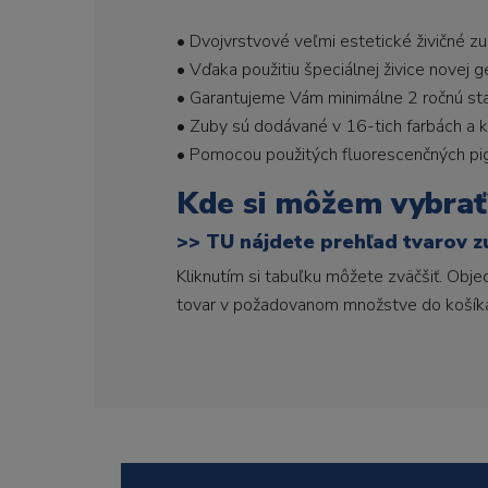
• Dvojvrstvové veľmi estetické živičné z
• Vďaka použitiu špeciálnej živice novej 
• Garantujeme Vám minimálne 2 ročnú stabi
• Zuby sú dodávané v 16-tich farbách a ka
• Pomocou použitých fluorescenčných pi
Kde si môžem vybrať
>>
TU nájdete prehľad tvarov z
Kliknutím si tabuľku môžete zväčšiť. Obj
tovar v požadovanom množstve do košík