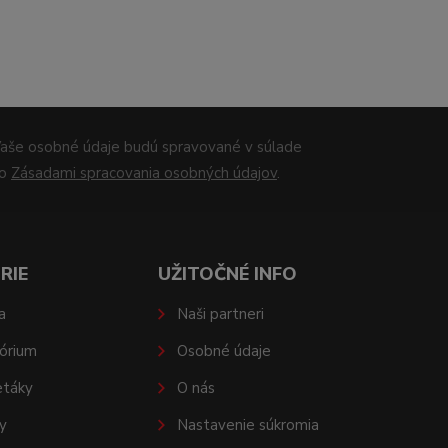
aše osobné údaje budú spravované v súlade
so
Zásadami spracovania osobných údajov
.
RIE
UŽITOČNÉ INFO
a
Naši partneri
órium
Osobné údaje
etáky
O nás
y
Nastavenie súkromia