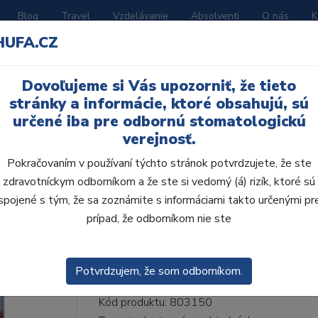
Blog
Travel
Vzdelávanie
Absolventi
O nás
K
HUFA.CZ
BORATÓRIUM
AKČNÉ LETÁKY
KATALÓGY
Dovoľujeme si Vás upozorniť, že tieto
26-I46-D39, B2
stránky a informácie, ktoré obsahujú, sú
určené iba pre odbornú stomatologickú
verejnosť.
Pokračovaním v používaní týchto stránok potvrdzujete, že ste
zdravotníckym odborníkom a že ste si vedomý (á) rizík, ktoré sú
AcryRock 1x28 S26-I4
spojené s tým, že sa zoznámite s informáciami takto určenými pr
prípad, že odborníkom nie ste
• Dvojvrstvové veľmi estetické živičné zuby
zub.• Vďaka použitiu špeciálnej živice novej
odolávajú ab...
ZOBRAZIT VÍCE
Potvrdzujem, že som odborníkom.
Kód produktu: 803150