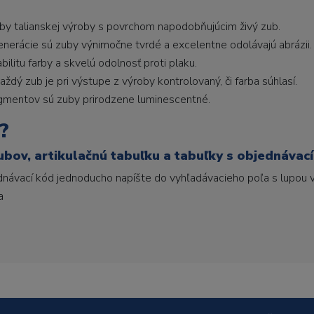
uby talianskej výroby s povrchom napodobňujúcim živý zub.
generácie sú zuby výnimočne tvrdé a excelentne odolávajú abrázii.
litu farby a skvelú odolnosť proti plaku.
ždý zub je pri výstupe z výroby kontrolovaný, či farba súhlasí.
gmentov sú zuby prirodzene luminescentné.
?
ubov, artikulačnú tabuľku a tabuľky s objednávac
ednávací kód jednoducho napíšte do vyhľadávacieho poľa s lupou v
a