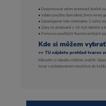
• Dvojvrstvové veľmi estetické živičné z
• Vďaka použitiu špeciálnej živice novej 
• Garantujeme Vám minimálne 2 ročnú stabi
• Zuby sú dodávané v 16-tich farbách a ka
• Pomocou použitých fluorescenčných pi
Kde si môžem vybrať
>>
TU nájdete prehľad tvarov z
Kliknutím si tabuľku môžete zväčšiť. Obj
tovar v požadovanom množstve do košík