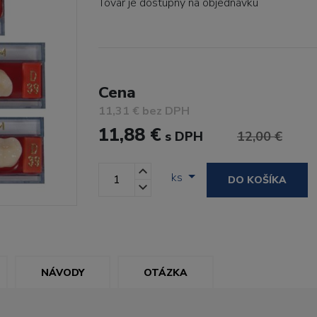
Tovar je dostupný
na objednávku
Cena
11,31 € bez DPH
11,88 €
s DPH
12,00 €
ks
DO KOŠÍKA
NÁVODY
OTÁZKA