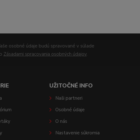
aše osobné údaje budú spravované v súlade
so
Zásadami spracovania osobných údajov
.
RIE
UŽITOČNÉ INFO
a
Naši partneri
órium
Osobné údaje
etáky
O nás
y
Nastavenie súkromia