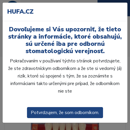
HUFA.CZ
AcryRock 1x28 S61-I61-
Dovoľujeme si Vás upozorniť, že tieto
D36, C2
stránky a informácie, ktoré obsahujú,
sú určené iba pre odbornú
Úvod
Zuby
AcryRock
stomatologickú verejnosť.
AcryRock 1x28 S61-I61-D36, C2
Pokračovaním v používaní týchto stránok potvrdzujete,
že ste zdravotníckym odborníkom a že ste si vedomý (á)
rizík, ktoré sú spojené s tým, že sa zoznámite s
informáciami takto určenými pre prípad, že odborníkom
nie ste
Potvrdzujem, že som odborníkom.