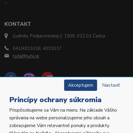
KONTAKT
Ľudmily Podjavorinskej č. 1500, 022 01 Čadca
041/4331016, 4331017
hufa@hufa.sk
Akceptujem
Nastaviť
Princípy ochrany súkromia
Prispôsobujeme sa Vám na mieru. Na základe Vášho
Copyright © 2022 Hu-Fa Dental a.s. Všetky práva
správania na webe personalizujeme jeho obsah a
vyhradené.
zobrazujeme Vám relevantné ponuky a produkty.