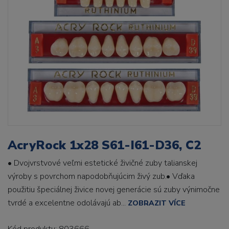
AcryRock 1x28 S61-I61-D36, C2
• Dvojvrstvové veľmi estetické živičné zuby talianskej
výroby s povrchom napodobňujúcim živý zub.• Vďaka
použitiu špeciálnej živice novej generácie sú zuby výnimočne
tvrdé a excelentne odolávajú ab...
ZOBRAZIT VÍCE