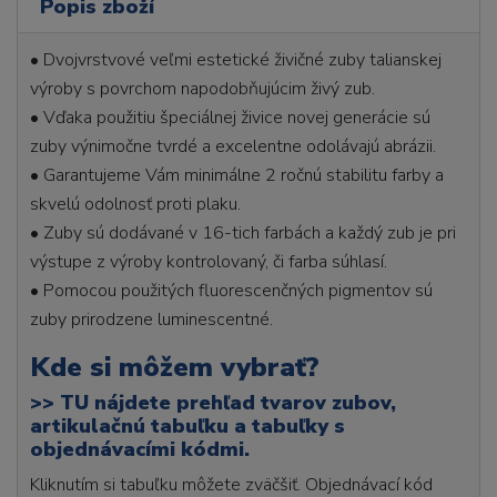
Popis zboží
• Dvojvrstvové veľmi estetické živičné zuby talianskej
výroby s povrchom napodobňujúcim živý zub.
• Vďaka použitiu špeciálnej živice novej generácie sú
zuby výnimočne tvrdé a excelentne odolávajú abrázii.
• Garantujeme Vám minimálne 2 ročnú stabilitu farby a
skvelú odolnosť proti plaku.
• Zuby sú dodávané v 16-tich farbách a každý zub je pri
výstupe z výroby kontrolovaný, či farba súhlasí.
• Pomocou použitých fluorescenčných pigmentov sú
zuby prirodzene luminescentné.
Kde si môžem vybrať?
>>
TU nájdete prehľad tvarov zubov,
artikulačnú tabuľku a tabuľky s
objednávacími kódmi.
Kliknutím si tabuľku môžete zväčšiť. Objednávací kód