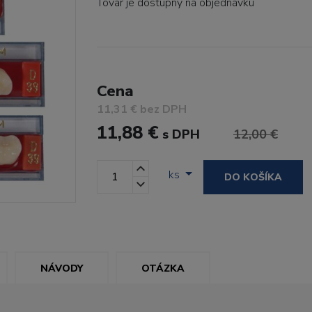
Tovar je dostupný
na objednávku
Cena
11,31 € bez DPH
11,88 €
s DPH
12,00 €
ks
DO KOŠÍKA
NÁVODY
OTÁZKA