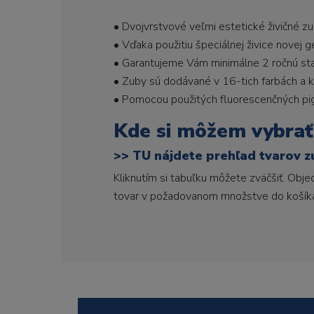
• Dvojvrstvové veľmi estetické živičné z
• Vďaka použitiu špeciálnej živice novej 
• Garantujeme Vám minimálne 2 ročnú stabi
• Zuby sú dodávané v 16-tich farbách a ka
• Pomocou použitých fluorescenčných pi
Kde si môžem vybrať
>>
TU nájdete prehľad tvarov z
Kliknutím si tabuľku môžete zväčšiť. Obj
tovar v požadovanom množstve do košík