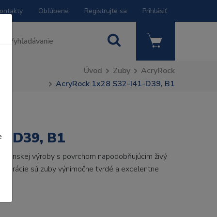
ontakty
Obľúbené
Registrujte sa
Prihlásiť
Úvod
Zuby
AcryRock
AcryRock 1x28 S32-I41-D39, B1
1-D39, B1
e
 talianskej výroby s povrchom napodobňujúcim živý
 generácie sú zuby výnimočne tvrdé a excelentne