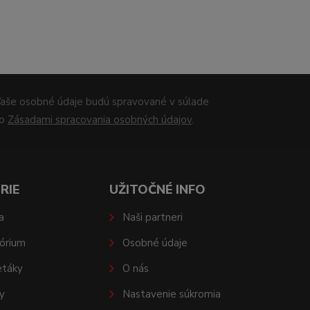
aše osobné údaje budú spravované v súlade
so
Zásadami spracovania osobných údajov
.
RIE
UŽITOČNÉ INFO
a
Naši partneri
órium
Osobné údaje
etáky
O nás
y
Nastavenie súkromia