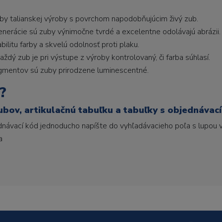
uby talianskej výroby s povrchom napodobňujúcim živý zub.
generácie sú zuby výnimočne tvrdé a excelentne odolávajú abrázii.
litu farby a skvelú odolnosť proti plaku.
ždý zub je pri výstupe z výroby kontrolovaný, či farba súhlasí.
gmentov sú zuby prirodzene luminescentné.
?
ubov, artikulačnú tabuľku a tabuľky s objednávac
ednávací kód jednoducho napíšte do vyhľadávacieho poľa s lupou v
a