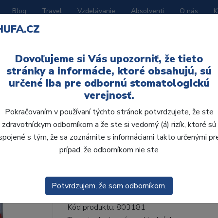
Blog
Travel
Vzdelávanie
Absolventi
O nás
K
HUFA.CZ
BORATÓRIUM
AKČNÉ LETÁKY
KATALÓGY
Dovoľujeme si Vás upozorniť, že tieto
32-I41-D39, B1
stránky a informácie, ktoré obsahujú, sú
určené iba pre odbornú stomatologickú
verejnosť.
Pokračovaním v používaní týchto stránok potvrdzujete, že ste
zdravotníckym odborníkom a že ste si vedomý (á) rizík, ktoré sú
AcryRock 1x28 S32-I4
spojené s tým, že sa zoznámite s informáciami takto určenými pr
prípad, že odborníkom nie ste
• Dvojvrstvové veľmi estetické živičné zuby
zub.• Vďaka použitiu špeciálnej živice novej
odolávajú ab...
ZOBRAZIT VÍCE
Potvrdzujem, že som odborníkom.
Kód produktu: 803181