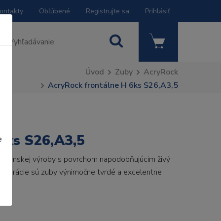
ontakty
Obľúbené
Registrujte sa
Prihlásiť
Úvod
Zuby
AcryRock
AcryRock frontálne H 6ks S26,A3,5
6ks S26,A3,5
e
 talianskej výroby s povrchom napodobňujúcim živý
 generácie sú zuby výnimočne tvrdé a excelentne