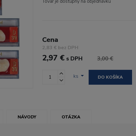
Tovar je dostupný
na objednávku
Cena
2,83 € bez DPH
2,97 €
s DPH
3,00 €
ks
DO KOŠÍKA
NÁVODY
OTÁZKA