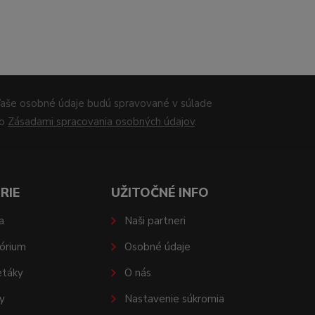
aše osobné údaje budú spravované v súlade
so
Zásadami spracovania osobných údajov
.
RIE
UŽITOČNÉ INFO
a
Naši partneri
órium
Osobné údaje
etáky
O nás
y
Nastavenie súkromia