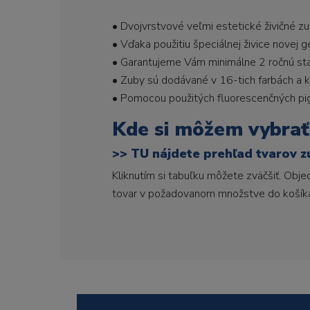
• Dvojvrstvové veľmi estetické živičné z
• Vďaka použitiu špeciálnej živice novej 
• Garantujeme Vám minimálne 2 ročnú stabi
• Zuby sú dodávané v 16-tich farbách a ka
• Pomocou použitých fluorescenčných pi
Kde si môžem vybrať
>>
TU nájdete prehľad tvarov z
Kliknutím si tabuľku môžete zväčšiť. Obj
tovar v požadovanom množstve do košík