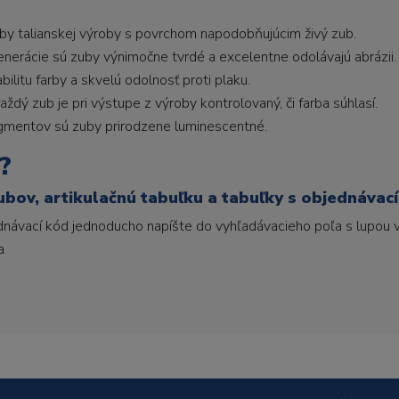
uby talianskej výroby s povrchom napodobňujúcim živý zub.
generácie sú zuby výnimočne tvrdé a excelentne odolávajú abrázii.
litu farby a skvelú odolnosť proti plaku.
ždý zub je pri výstupe z výroby kontrolovaný, či farba súhlasí.
gmentov sú zuby prirodzene luminescentné.
?
ubov, artikulačnú tabuľku a tabuľky s objednávac
ednávací kód jednoducho napíšte do vyhľadávacieho poľa s lupou v
a