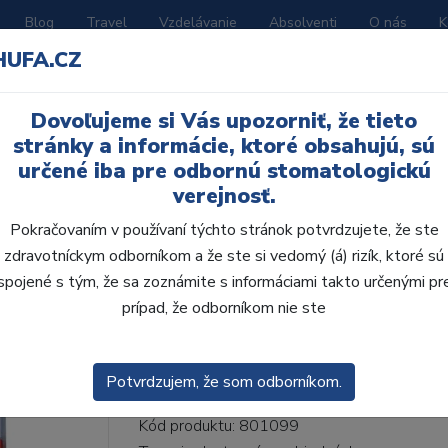
Blog
Travel
Vzdelávanie
Absolventi
O nás
K
HUFA.CZ
BORATÓRIUM
AKČNÉ LETÁKY
KATALÓGY
Dovoľujeme si Vás upozorniť, že tieto
lne H 6ks S26,A3,5
stránky a informácie, ktoré obsahujú, sú
určené iba pre odbornú stomatologickú
verejnosť.
Pokračovaním v používaní týchto stránok potvrdzujete, že ste
zdravotníckym odborníkom a že ste si vedomý (á) rizík, ktoré sú
AcryRock frontálne H 
spojené s tým, že sa zoznámite s informáciami takto určenými pr
prípad, že odborníkom nie ste
• Dvojvrstvové veľmi estetické živičné zuby
zub.• Vďaka použitiu špeciálnej živice novej
odolávajú ab...
ZOBRAZIT VÍCE
Potvrdzujem, že som odborníkom.
Kód produktu: 801099