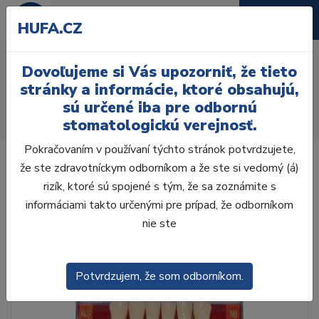
HUFA.CZ
AcryRock 1x28 S54-I53-
Dovoľujeme si Vás upozorniť, že tieto
D44, B3
stránky a informácie, ktoré obsahujú,
sú určené iba pre odbornú
Úvod
Zuby
AcryRock
stomatologickú verejnosť.
AcryRock 1x28 S54-I53-D44, B3
Pokračovaním v používaní týchto stránok potvrdzujete,
že ste zdravotníckym odborníkom a že ste si vedomý (á)
rizík, ktoré sú spojené s tým, že sa zoznámite s
informáciami takto určenými pre prípad, že odborníkom
nie ste
Potvrdzujem, že som odborníkom.