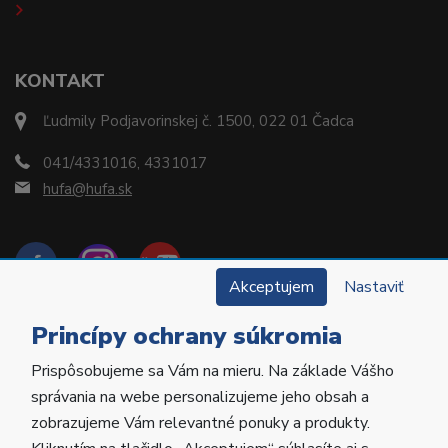
KONTAKT
Ľudmily Podjavorinskej č. 1500, 022 01 Čadca
041/4331016, 4331017
hufa@hufa.sk
Akceptujem
Nastaviť
Princípy ochrany súkromia
Prispôsobujeme sa Vám na mieru. Na základe Vášho
Copyright © 2022 Hu-Fa Dental a.s. Všetky práva
správania na webe personalizujeme jeho obsah a
vyhradené.
zobrazujeme Vám relevantné ponuky a produkty.