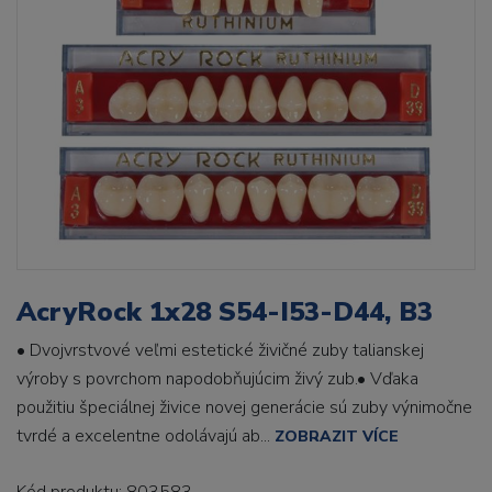
AcryRock 1x28 S54-I53-D44, B3
• Dvojvrstvové veľmi estetické živičné zuby talianskej
výroby s povrchom napodobňujúcim živý zub.• Vďaka
použitiu špeciálnej živice novej generácie sú zuby výnimočne
tvrdé a excelentne odolávajú ab...
ZOBRAZIT VÍCE