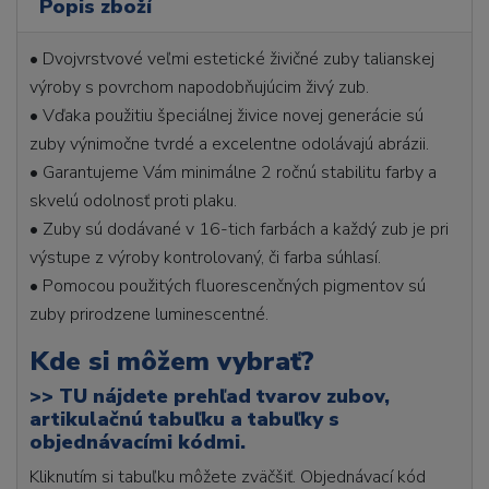
Popis zboží
• Dvojvrstvové veľmi estetické živičné zuby talianskej
výroby s povrchom napodobňujúcim živý zub.
• Vďaka použitiu špeciálnej živice novej generácie sú
zuby výnimočne tvrdé a excelentne odolávajú abrázii.
• Garantujeme Vám minimálne 2 ročnú stabilitu farby a
skvelú odolnosť proti plaku.
• Zuby sú dodávané v 16-tich farbách a každý zub je pri
výstupe z výroby kontrolovaný, či farba súhlasí.
• Pomocou použitých fluorescenčných pigmentov sú
zuby prirodzene luminescentné.
Kde si môžem vybrať?
>>
TU nájdete prehľad tvarov zubov,
artikulačnú tabuľku a tabuľky s
objednávacími kódmi.
Kliknutím si tabuľku môžete zväčšiť. Objednávací kód