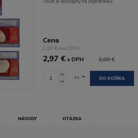
Tovar je dostupný
na objednávku
Cena
2,83 € bez DPH
2,97 €
s DPH
3,00 €
ks
DO KOŠÍKA
NÁVODY
OTÁZKA