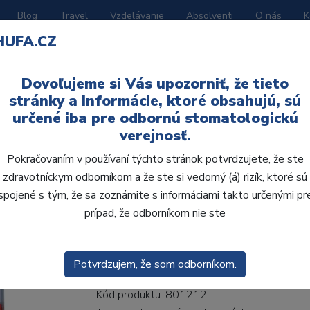
Blog
Travel
Vzdelávanie
Absolventi
O nás
K
HUFA.CZ
BORATÓRIUM
AKČNÉ LETÁKY
KATALÓGY
Dovoľujeme si Vás upozorniť, že tieto
lne H 6ks S41, A4
stránky a informácie, ktoré obsahujú, sú
určené iba pre odbornú stomatologickú
verejnosť.
Pokračovaním v používaní týchto stránok potvrdzujete, že ste
zdravotníckym odborníkom a že ste si vedomý (á) rizík, ktoré sú
AcryRock frontálne H 
spojené s tým, že sa zoznámite s informáciami takto určenými pr
prípad, že odborníkom nie ste
• Dvojvrstvové veľmi estetické živičné zuby
zub.• Vďaka použitiu špeciálnej živice novej
odolávajú ab...
ZOBRAZIT VÍCE
Potvrdzujem, že som odborníkom.
Kód produktu: 801212