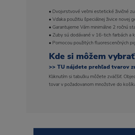
• Dvojvrstvové veľmi estetické živičné z
• Vďaka použitiu špeciálnej živice novej 
• Garantujeme Vám minimálne 2 ročnú stabi
• Zuby sú dodávané v 16-tich farbách a ka
• Pomocou použitých fluorescenčných pi
Kde si môžem vybrať
>>
TU nájdete prehľad tvarov z
Kliknutím si tabuľku môžete zväčšiť. Obj
tovar v požadovanom množstve do košík