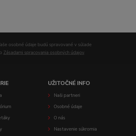
aše osobné údaje budú spravované v súlade
so
Zásadami spracovania osobných údajov
.
RIE
UŽITOČNÉ INFO
a
Naši partneri
órium
Osobné údaje
etáky
O nás
y
Nastavenie súkromia