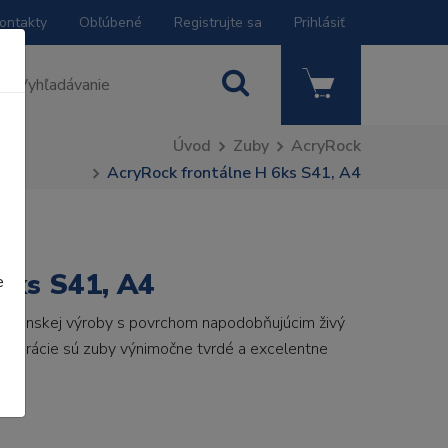
ontakty
Obľúbené
Registrujte sa
Prihlásiť
Úvod
Zuby
AcryRock
AcryRock frontálne H 6ks S41, A4
6ks S41, A4
e
 talianskej výroby s povrchom napodobňujúcim živý
 generácie sú zuby výnimočne tvrdé a excelentne