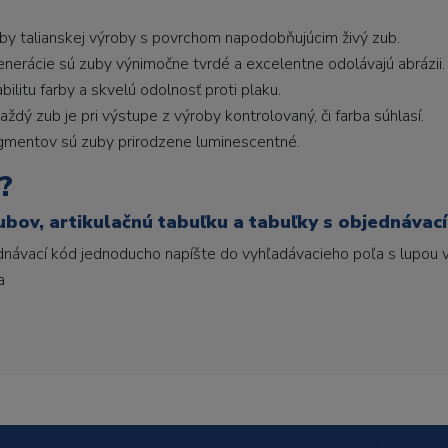
uby talianskej výroby s povrchom napodobňujúcim živý zub.
generácie sú zuby výnimočne tvrdé a excelentne odolávajú abrázii.
litu farby a skvelú odolnosť proti plaku.
ždý zub je pri výstupe z výroby kontrolovaný, či farba súhlasí.
gmentov sú zuby prirodzene luminescentné.
?
ubov, artikulačnú tabuľku a tabuľky s objednávac
ednávací kód jednoducho napíšte do vyhľadávacieho poľa s lupou v
a