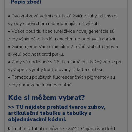
Popis zboží
• Dvojvrstvové veľmi estetické živičné zuby talianskej
výroby s povrchom napodobňujúcim živý zub.
• Vďaka použitiu špeciálnej živice novej generácie sú
zuby výnimočne tvrdé a excelentne odolávajú abrázii.
• Garantujeme Vám minimálne 2 ročnú stabilitu farby a
skvelú odolnosť proti plaku.
• Zuby sú dodávané v 16-tich farbách a každý zub je pri
výstupe z výroby kontrolovaný, či farba súhlasí.
• Pomocou použitých fluorescenčných pigmentov sú
zuby prirodzene luminescentné.
Kde si môžem vybrať?
>>
TU nájdete prehľad tvarov zubov,
artikulačnú tabuľku a tabuľky s
objednávacími kódmi.
Kliknutím si tabuľku môžete zväčšiť. Objednávací kód