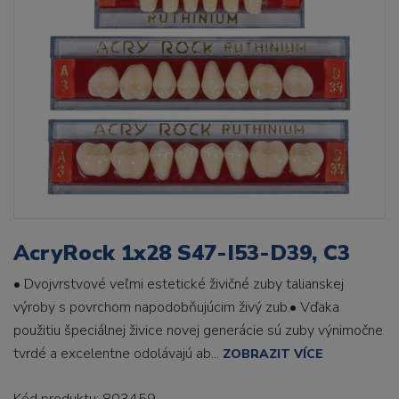
AcryRock 1x28 S47-I53-D39, C3
• Dvojvrstvové veľmi estetické živičné zuby talianskej
výroby s povrchom napodobňujúcim živý zub.• Vďaka
použitiu špeciálnej živice novej generácie sú zuby výnimočne
tvrdé a excelentne odolávajú ab...
ZOBRAZIT VÍCE