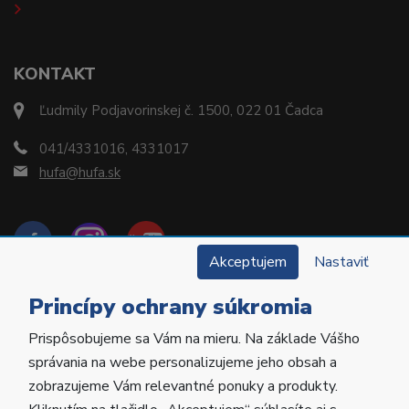
KONTAKT
Ľudmily Podjavorinskej č. 1500, 022 01 Čadca
041/4331016, 4331017
hufa@hufa.sk
Akceptujem
Nastaviť
Princípy ochrany súkromia
Prispôsobujeme sa Vám na mieru. Na základe Vášho
Copyright © 2022 Hu-Fa Dental a.s. Všetky práva
správania na webe personalizujeme jeho obsah a
vyhradené.
zobrazujeme Vám relevantné ponuky a produkty.