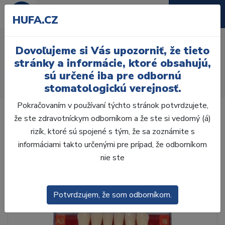
HUFA.CZ
AcryRock 1x28 S47-I53-
Dovoľujeme si Vás upozorniť, že tieto
D39, C3
stránky a informácie, ktoré obsahujú,
sú určené iba pre odbornú
Úvod
Zuby
AcryRock
stomatologickú verejnosť.
AcryRock 1x28 S47-I53-D39, C3
Pokračovaním v používaní týchto stránok potvrdzujete,
že ste zdravotníckym odborníkom a že ste si vedomý (á)
rizík, ktoré sú spojené s tým, že sa zoznámite s
informáciami takto určenými pre prípad, že odborníkom
nie ste
Potvrdzujem, že som odborníkom.